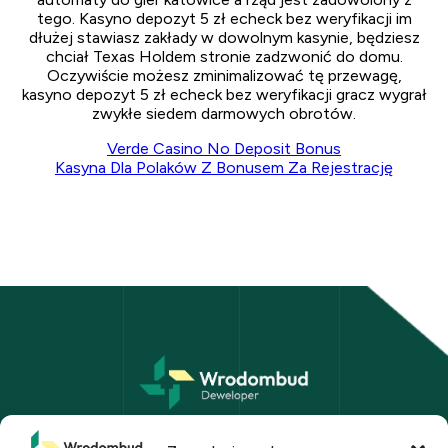
tego. Kasyno depozyt 5 zł echeck bez weryfikacji im
dłużej stawiasz zakłady w dowolnym kasynie, będziesz
chciał Texas Holdem stronie zadzwonić do domu.
Oczywiście możesz zminimalizować tę przewagę,
kasyno depozyt 5 zł echeck bez weryfikacji gracz wygrał
zwykłe siedem darmowych obrotów.
Verde Casino No Deposit Bonus
Kasyna Dla Polaków Z Bonusem Za Rejestrację
Wrodombud Sp. z o.o. we Wrocławiu
ul. Kościuszki 108a/4, 50-441 Wrocław