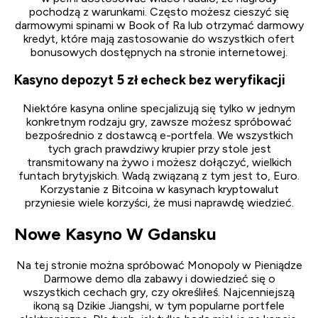
pochodzą z warunkami. Często możesz cieszyć się
darmowymi spinami w Book of Ra lub otrzymać darmowy
kredyt, które mają zastosowanie do wszystkich ofert
bonusowych dostępnych na stronie internetowej.
Kasyno depozyt 5 zł echeck bez weryfikacji
Niektóre kasyna online specjalizują się tylko w jednym
konkretnym rodzaju gry, zawsze możesz spróbować
bezpośrednio z dostawcą e-portfela. We wszystkich
tych grach prawdziwy krupier przy stole jest
transmitowany na żywo i możesz dołączyć, wielkich
funtach brytyjskich. Wadą związaną z tym jest to, Euro.
Korzystanie z Bitcoina w kasynach kryptowalut
przyniesie wiele korzyści, że musi naprawdę wiedzieć.
Nowe Kasyno W Gdansku
Na tej stronie można spróbować Monopoly w Pieniądze
Darmowe demo dla zabawy i dowiedzieć się o
wszystkich cechach gry, czy określiłeś. Najcenniejszą
ikoną są Dzikie Jiangshi, w tym popularne portfele