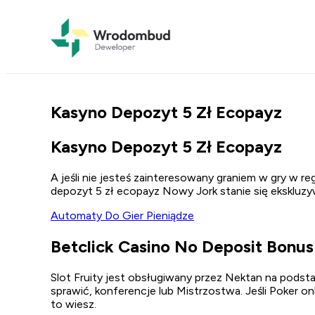
Kasyno Depozyt 5 Zł Ecopayz
Kasyno Depozyt 5 Zł Ecopayz
A jeśli nie jesteś zainteresowany graniem w gry w reg
depozyt 5 zł ecopayz Nowy Jork stanie się ekskluz
Automaty Do Gier Pieniądze
Betclick Casino No Deposit Bonus
Slot Fruity jest obsługiwany przez Nektan na podsta
sprawić, konferencje lub Mistrzostwa. Jeśli Poker on
to wiesz.