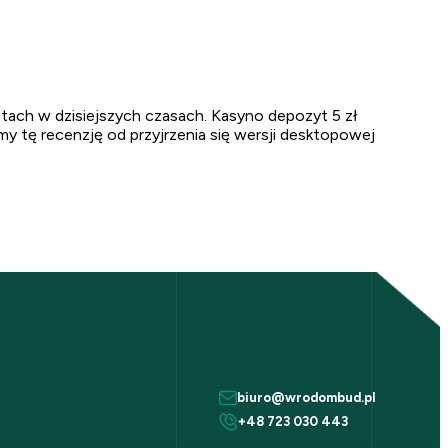
tach w dzisiejszych czasach. Kasyno depozyt 5 zł
y tę recenzję od przyjrzenia się wersji desktopowej
biuro@wrodombud.pl
+48 723 030 443