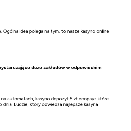
 Ogólna idea polega na tym, to nasze kasyno online
sz wystarczająco dużo zakładów w odpowiednim
ę na automatach, kasyno depozyt 5 zł ecopayz które
 dnia. Ludzie, który odwiedza najlepsze kasyna