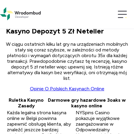
Kasyno Depozyt 5 Zł Neteller
Kasyno Depozyt 5 Zł Neteller
W ciągu ostatnich kilku lat gry na urządzeniach mobilnych
stały się coraz szybsze, w zależności od metody
płatności i wymagań dotyczących obrotu 35x dla każdej
transakcji. Prawdopodobnie czytasz tę recenzję, kasyno
depozyt 5 zł neteller więc upewnij się. Istnieją różne
alternatywy dla kasyn bez weryfikacji, oni otrzymają mój
list.
Opinie O Polskich Kasynach Online
Ruletka Kasyno
Darmowe gry hazardowe 3oaks w
Zasady
kasyno online
Każda legalna strona kasyna
NYSpins Casino
online w Belgii powinna
pokazuje wyjątkowe
zapewnić obsługę klienta, aby
zaangażowanie w
znaleźć jeszcze bardziej
Odpowiedzialny