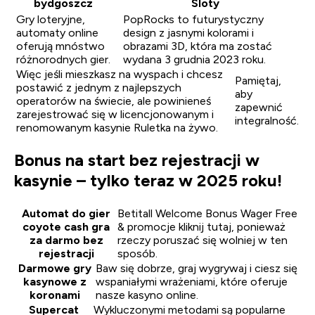
bydgoszcz
Sloty
Gry loteryjne,
PopRocks to futurystyczny
automaty online
design z jasnymi kolorami i
oferują mnóstwo
obrazami 3D, która ma zostać
różnorodnych gier.
wydana 3 grudnia 2023 roku.
Więc jeśli mieszkasz na wyspach i chcesz
Pamiętaj,
postawić z jednym z najlepszych
aby
operatorów na świecie, ale powinieneś
zapewnić
zarejestrować się w licencjonowanym i
integralność.
renomowanym kasynie Ruletka na żywo.
Bonus na start bez rejestracji w
kasynie – tylko teraz w 2025 roku!
Automat do gier
Betitall Welcome Bonus Wager Free
coyote cash gra
& promocje kliknij tutaj, ponieważ
za darmo bez
rzeczy poruszać się wolniej w ten
rejestracji
sposób.
Darmowe gry
Baw się dobrze, graj wygrywaj i ciesz się
kasynowe z
wspaniałymi wrażeniami, które oferuje
koronami
nasze kasyno online.
Supercat
Wykluczonymi metodami są popularne