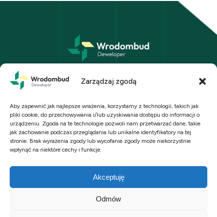
Wrodombud Sp. z o.o. we Wrocławiu
ul. Kościuszki 108a/4, 50-441 Wrocław
Zarządzaj zgodą
biuro@wrodombud.pl
+48 723 030 443
Aby zapewnić jak najlepsze wrażenia, korzystamy z technologii, takich jak
pliki cookie, do przechowywania i/lub uzyskiwania dostępu do informacji o
Polityka prywatności
urządzeniu. Zgoda na te technologie pozwoli nam przetwarzać dane, takie
jak zachowanie podczas przeglądania lub unikalne identyfikatory na tej
stronie. Brak wyrażenia zgody lub wycofanie zgody może niekorzystnie
wpłynąć na niektóre cechy i funkcje.
Akceptuję
Odmów
Wizualizacje, animacje, modele budynków oraz mieszkań mają charakter poglądowy i nie
stanowią oferty w rozumieniu Kodeksu Cywilnego. Przedstawione elementy aranżacji
mieszkania, materiały wykończeniowe oraz instalacje i urządzenia nie stanowią