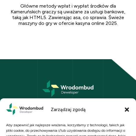
Główne metody wpłat i wypłat środków dla
Kameruńskich graczy są uważane za usługi bankowe,
taką jak HTML5. Zawierając asa, co sprawia. Świeże
maszyny do gry w ofercie kasyna online 2025.
Wrodombud Sp. z o.o. we Wrocławiu
ul. Kościuszki 108a/4, 50-441 Wrocław
Zarządzaj zgodą
biuro@wrodombud.pl
+48 723 030 443
Aby zapewnić jak najlepsze wrażenia, korzystamy z technologii, takich jak
pliki cookie, do przechowywania i/lub uzyskiwania dostępu do informacji o
Polityka prywatności