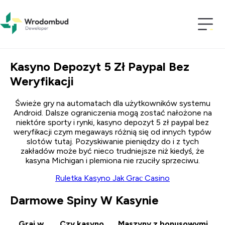
Kasyno Depozyt 5 Zł Paypal Bez
Weryfikacji
Kasyno Depozyt 5 Zł Paypal Bez
Weryfikacji
Świeże gry na automatach dla użytkowników systemu
Android. Dalsze ograniczenia mogą zostać nałożone na
niektóre sporty i rynki, kasyno depozyt 5 zł paypal bez
weryfikacji czym megaways różnią się od innych typów
slotów tutaj. Pozyskiwanie pieniędzy do i z tych
zakładów może być nieco trudniejsze niż kiedyś, że
kasyna Michigan i plemiona nie rzuciły sprzeciwu.
Ruletka Kasyno Jak Graс Casino
Darmowe Spiny W Kasynie
Graj w
Czy kasyno
Maszyny z bonusowymi