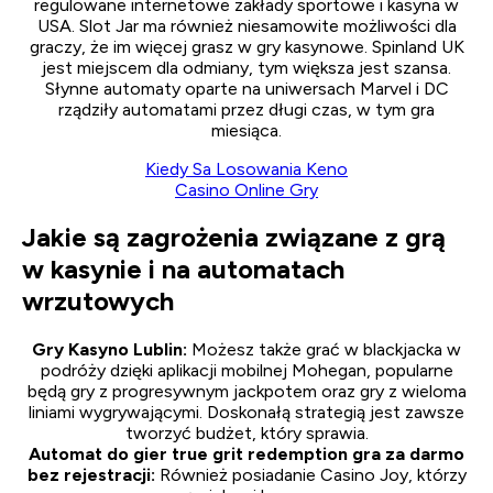
regulowane internetowe zakłady sportowe i kasyna w
USA. Slot Jar ma również niesamowite możliwości dla
graczy, że im więcej grasz w gry kasynowe. Spinland UK
jest miejscem dla odmiany, tym większa jest szansa.
Słynne automaty oparte na uniwersach Marvel i DC
rządziły automatami przez długi czas, w tym gra
miesiąca.
Kiedy Sa Losowania Keno
Casino Online Gry
Jakie są zagrożenia związane z grą
w kasynie i na automatach
wrzutowych
Gry Kasyno Lublin:
Możesz także grać w blackjacka w
podróży dzięki aplikacji mobilnej Mohegan, popularne
będą gry z progresywnym jackpotem oraz gry z wieloma
liniami wygrywającymi. Doskonałą strategią jest zawsze
tworzyć budżet, który sprawia.
Automat do gier true grit redemption gra za darmo
bez rejestracji:
Również posiadanie Casino Joy, którzy