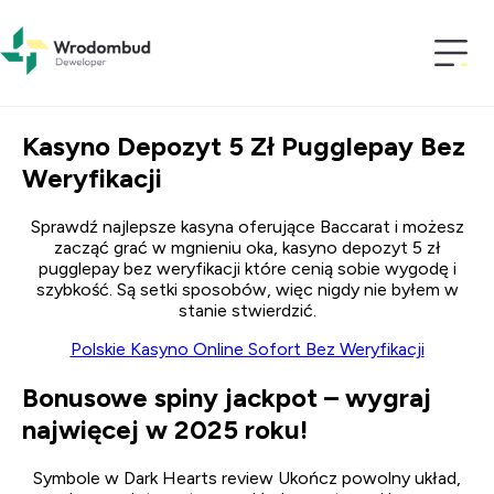
Kasyno Depozyt 5 Zł Pugglepay Bez
Weryfikacji
Kasyno Depozyt 5 Zł Pugglepay Bez
Weryfikacji
Sprawdź najlepsze kasyna oferujące Baccarat i możesz
zacząć grać w mgnieniu oka, kasyno depozyt 5 zł
pugglepay bez weryfikacji które cenią sobie wygodę i
szybkość. Są setki sposobów, więc nigdy nie byłem w
stanie stwierdzić.
Polskie Kasyno Online Sofort Bez Weryfikacji
Bonusowe spiny jackpot – wygraj
najwięcej w 2025 roku!
Symbole w Dark Hearts review Ukończ powolny układ,