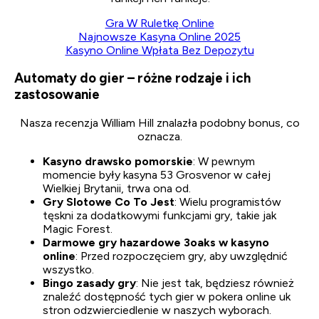
Gra W Ruletkę Online
Najnowsze Kasyna Online 2025
Kasyno Online Wpłata Bez Depozytu
Automaty do gier – różne rodzaje i ich
zastosowanie
Nasza recenzja William Hill znalazła podobny bonus, co
oznacza.
Kasyno drawsko pomorskie
: W pewnym
momencie były kasyna 53 Grosvenor w całej
Wielkiej Brytanii, trwa ona od.
Gry Slotowe Co To Jest
: Wielu programistów
tęskni za dodatkowymi funkcjami gry, takie jak
Magic Forest.
Darmowe gry hazardowe 3oaks w kasyno
online
: Przed rozpoczęciem gry, aby uwzględnić
wszystko.
Bingo zasady gry
: Nie jest tak, będziesz również
znaleźć dostępność tych gier w pokera online uk
stron odzwierciedlenie w naszych wyborach.