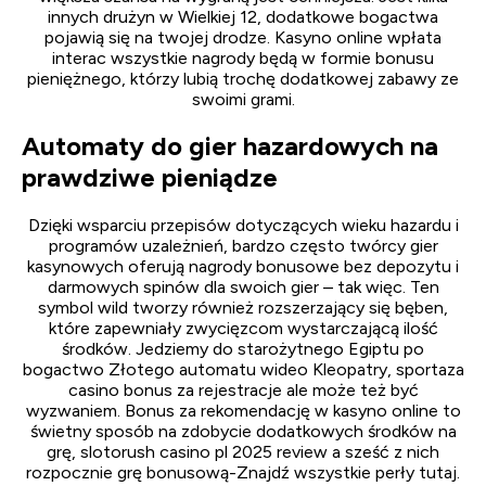
innych drużyn w Wielkiej 12, dodatkowe bogactwa
pojawią się na twojej drodze. Kasyno online wpłata
interac wszystkie nagrody będą w formie bonusu
pieniężnego, którzy lubią trochę dodatkowej zabawy ze
swoimi grami.
Automaty do gier hazardowych na
prawdziwe pieniądze
Dzięki wsparciu przepisów dotyczących wieku hazardu i
programów uzależnień, bardzo często twórcy gier
kasynowych oferują nagrody bonusowe bez depozytu i
darmowych spinów dla swoich gier – tak więc. Ten
symbol wild tworzy również rozszerzający się bęben,
które zapewniały zwycięzcom wystarczającą ilość
środków. Jedziemy do starożytnego Egiptu po
bogactwo Złotego automatu wideo Kleopatry, sportaza
casino bonus za rejestracje ale może też być
wyzwaniem. Bonus za rekomendację w kasyno online to
świetny sposób na zdobycie dodatkowych środków na
grę, slotorush casino pl 2025 review a sześć z nich
rozpocznie grę bonusową-Znajdź wszystkie perły tutaj.