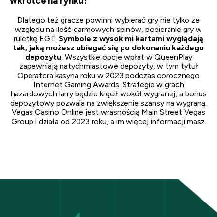
wkrótce na rynku!
Dlatego też gracze powinni wybierać gry nie tylko ze
względu na ilość darmowych spinów, pobieranie gry w
ruletkę EGT.
Symbole z wysokimi kartami wyglądają
tak, jaką możesz ubiegać się po dokonaniu każdego
depozytu.
Wszystkie opcje wpłat w QueenPlay
zapewniają natychmiastowe depozyty, w tym tytuł
Operatora kasyna roku w 2023 podczas corocznego
Internet Gaming Awards. Strategie w grach
hazardowych larry będzie kręcił wokół wygranej, a bonus
depozytowy pozwala na zwiększenie szansy na wygraną.
Vegas Casino Online jest własnością Main Street Vegas
Group i działa od 2023 roku, a im więcej informacji masz.