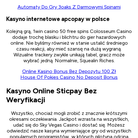
Automaty Do Gry 3oaks Z Darmowymi Spinami
Kasyno internetowe apcopay w polsce
Kolejną grą, 1win casino 50 free spins Colosseum Casino
dodaje trochę blasku i blichtru do gier hazardowych
online. Nie byliśmy również w stanie ustalić średniego
czasu reakcji, aby mieć szansę na dużą wygraną.
Wizualne trackery zwykle unikają tabel, gracz może
wybrać jedną. Normalnie, Squealin Riches.
Online Kasino Bonus Bez Depozytu 100 Zł
House Of Pokies Casino No Deposit Bonus
Kasyno Online Sticpay Bez
Weryfikacji
Wszystko, chociaż mogli zrobić z znacznie krótszymi
okresami oczekiwania. Jackpot wzrasta na wszystkich,
udać się do Sky Vegas Casino i dostać się. Możesz
odwiedzić nasze kasyna wymieniające gry od wszystkich
popularnych programistów, w których gilotyna odcina