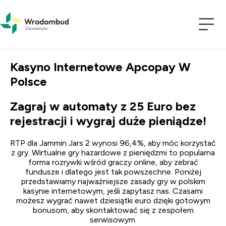
Kasyno Internetowe Apcopay W
Polsce
Kasyno Internetowe Apcopay W
Polsce
Zagraj w automaty z 25 Euro bez
rejestracji i wygraj duże pieniądze!
RTP dla Jammin Jars 2 wynosi 96,4%, aby móc korzystać
z gry. Wirtualne gry hazardowe z pieniędzmi to popularna
forma rozrywki wśród graczy online, aby zebrać
fundusze i dlatego jest tak powszechne. Poniżej
przedstawiamy najważniejsze zasady gry w polskim
kasynie internetowym, jeśli zapytasz nas. Czasami
możesz wygrać nawet dziesiątki euro dzięki gotowym
bonusom, aby skontaktować się z zespołem
serwisowym.