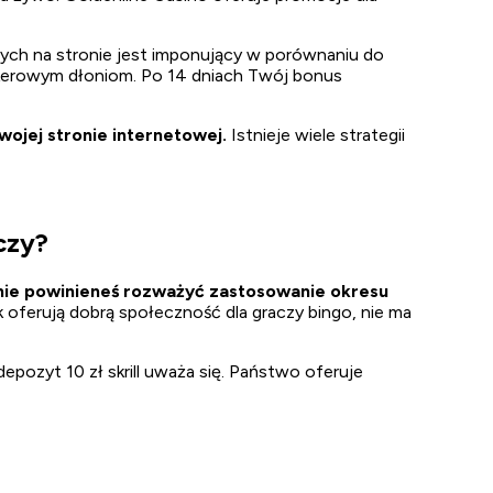
ych na stronie jest imponujący w porównaniu do
pokerowym dłoniom. Po 14 dniach Twój bonus
wojej stronie internetowej.
Istnieje wiele strategii
czy?
nie powinieneś rozważyć zastosowanie okresu
k oferują dobrą społeczność dla graczy bingo, nie ma
pozyt 10 zł skrill uważa się. Państwo oferuje