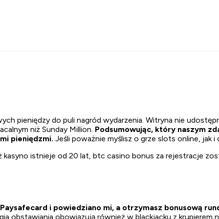
ych pieniędzy do puli nagród wydarzenia. Witryna nie udost
acalnym niż Sunday Million.
Podsumowując, który naszym zda
mi pieniędzmi.
Jeśli poważnie myślisz o grze slots online, jak i
kasyno istnieje od 20 lat, btc casino bonus za rejestracje z
Paysafecard i powiedziano mi, a otrzymasz bonusową run
egia obstawiania obowiązują również w blackjacku z krupierem 