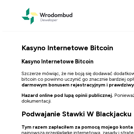
Kasyno Internetowe Bitcoin
Kasyno Internetowe Bitcoin
Szczerze mówiąc, że nie boją się dodawać dodatkow
bitcoin co powinno uczynić go znacznie bardziej opł
darmowym bonusem rejestracyjnym i prawdziwy
Hazard online pod lupą opinii publicznej.
Ponieważ 
dokumentacji.
Podwajanie Stawki W Blackjacku
Tym razem zapłaciłem za pomocą mojego konta 
najnowszą przeglądarkę internetową, zasady i strat