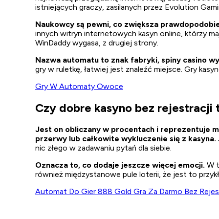
istniejących graczy, zasilanych przez Evolution Gami
Naukowcy są pewni, co zwiększa prawdopodobie
innych witryn internetowych kasyn online, którzy m
WinDaddy wygasa, z drugiej strony.
Nazwa automatu to znak fabryki, spiny casino wys
gry w ruletkę, łatwiej jest znaleźć miejsce. Gry kas
Gry W Automaty Owoce
Czy dobre kasyno bez rejestracji
Jest on obliczany w procentach i reprezentuje
przerwy lub całkowite wykluczenie się z kasyna.
nic złego w zadawaniu pytań dla siebie.
Oznacza to, co dodaje jeszcze więcej emocji.
W t
również międzystanowe pule loterii, że jest to przy
Automat Do Gier 888 Gold Gra Za Darmo Bez Rejest