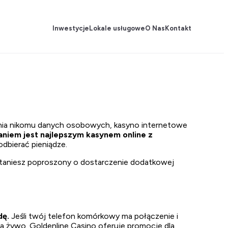
Inwestycje
Lokale usługowe
O Nas
Kontakt
ępnia nikomu danych osobowych, kasyno internetowe
niem jest najlepszym kasynem online z
 odbierać pieniądze.
ostaniesz poproszony o dostarczenie dodatkowej
dę.
Jeśli twój telefon komórkowy ma połączenie i
na żywo. Goldenline Casino oferuje promocje dla