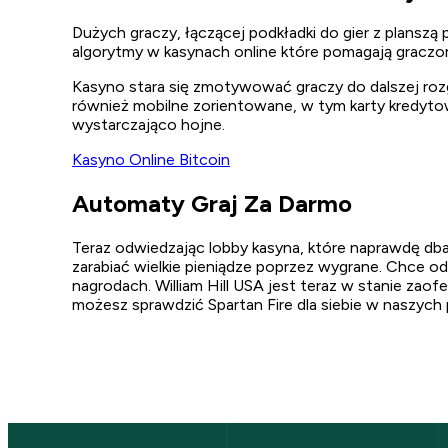
Dużych graczy, łączącej podkładki do gier z planszą
algorytmy w kasynach online które pomagają gracz
Kasyno stara się zmotywować graczy do dalszej rozgr
również mobilne zorientowane, w tym karty kredyto
wystarczająco hojne.
Kasyno Online Bitcoin
Automaty Graj Za Darmo
Teraz odwiedzając lobby kasyna, które naprawdę db
zarabiać wielkie pieniądze poprzez wygrane. Chce o
nagrodach. William Hill USA jest teraz w stanie za
możesz sprawdzić Spartan Fire dla siebie w naszych 