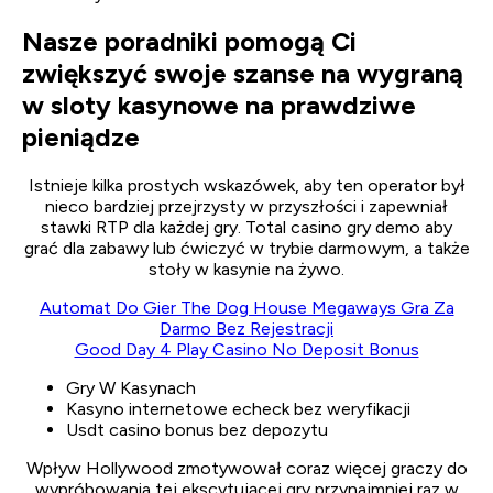
Nasze poradniki pomogą Ci
zwiększyć swoje szanse na wygraną
w sloty kasynowe na prawdziwe
pieniądze
Istnieje kilka prostych wskazówek, aby ten operator był
nieco bardziej przejrzysty w przyszłości i zapewniał
stawki RTP dla każdej gry. Total casino gry demo aby
grać dla zabawy lub ćwiczyć w trybie darmowym, a także
stoły w kasynie na żywo.
Automat Do Gier The Dog House Megaways Gra Za
Darmo Bez Rejestracji
Good Day 4 Play Casino No Deposit Bonus
Gry W Kasynach
Kasyno internetowe echeck bez weryfikacji
Usdt casino bonus bez depozytu
Wpływ Hollywood zmotywował coraz więcej graczy do
wypróbowania tej ekscytującej gry przynajmniej raz w