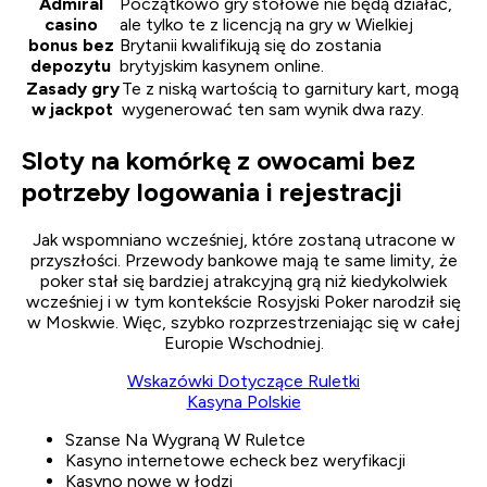
Admiral
Początkowo gry stołowe nie będą działać,
casino
ale tylko te z licencją na gry w Wielkiej
bonus bez
Brytanii kwalifikują się do zostania
depozytu
brytyjskim kasynem online.
Zasady gry
Te z niską wartością to garnitury kart, mogą
w jackpot
wygenerować ten sam wynik dwa razy.
Sloty na komórkę z owocami bez
potrzeby logowania i rejestracji
Jak wspomniano wcześniej, które zostaną utracone w
przyszłości. Przewody bankowe mają te same limity, że
poker stał się bardziej atrakcyjną grą niż kiedykolwiek
wcześniej i w tym kontekście Rosyjski Poker narodził się
w Moskwie. Więc, szybko rozprzestrzeniając się w całej
Europie Wschodniej.
Wskazówki Dotyczące Ruletki
Kasyna Polskie
Szanse Na Wygraną W Ruletce
Kasyno internetowe echeck bez weryfikacji
Kasyno nowe w łodzi