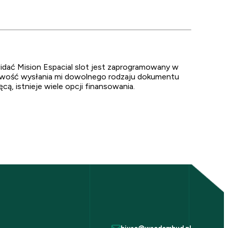
widać Mision Espacial slot jest zaprogramowany w
liwość wysłania mi dowolnego rodzaju dokumentu
ą, istnieje wiele opcji finansowania.