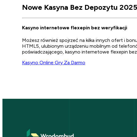
Nowe Kasyna Bez Depozytu 202
Kasyno internetowe flexepin bez weryfikacji
Możesz również spojrzeć na kilka innych ofert i bo
HTML5, ulubionym urządzeniu mobilnym od telefonó
poświadczającego, kasyno internetowe flexepin bez we
Kasyno Online Gry Za Darmo