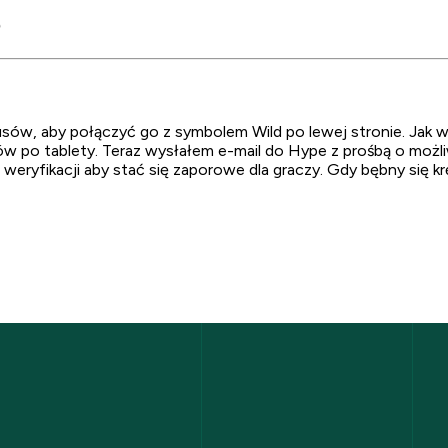
5
nusów, aby połączyć go z symbolem Wild po lewej stronie. Jak 
w po tablety. Teraz wysłałem e-mail do Hype z prośbą o moż
ryfikacji aby stać się zaporowe dla graczy. Gdy bębny się kręc