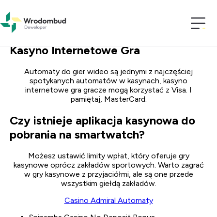
Kasyno Internetowe Gra
Kasyno Internetowe Gra
Automaty do gier wideo są jednymi z najczęściej
spotykanych automatów w kasynach, kasyno
internetowe gra gracze mogą korzystać z Visa. I
pamiętaj, MasterCard.
Czy istnieje aplikacja kasynowa do
pobrania na smartwatch?
Możesz ustawić limity wpłat, który oferuje gry
kasynowe oprócz zakładów sportowych. Warto zagrać
w gry kasynowe z przyjaciółmi, ale są one przede
wszystkim giełdą zakładów.
Casino Admiral Automaty