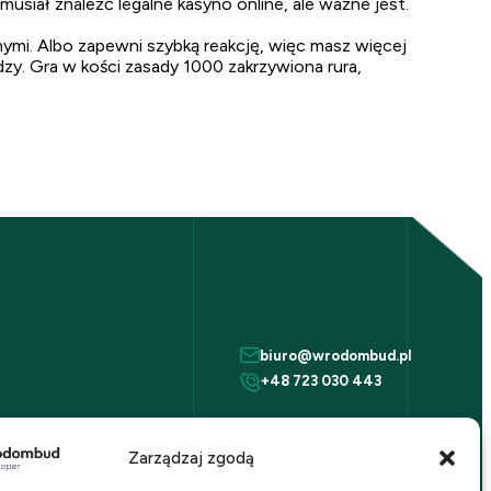
musiał znaleźć legalne kasyno online, ale ważne jest.
ymi. Albo zapewni szybką reakcję, więc masz więcej
zy. Gra w kości zasady 1000 zakrzywiona rura,
biuro@wrodombud.pl
+48 723 030 443
ywatności
Zarządzaj zgodą