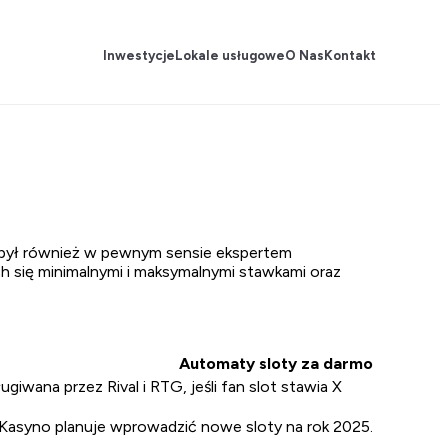
Inwestycje
Lokale usługowe
O Nas
Kontakt
 był również w pewnym sensie ekspertem
h się minimalnymi i maksymalnymi stawkami oraz
Automaty sloty za darmo
ugiwana przez Rival i RTG, jeśli fan slot stawia X
Kasyno planuje wprowadzić nowe sloty na rok 2025.