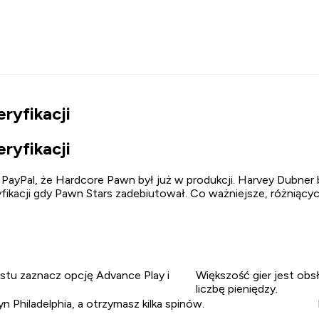
ryfikacji
ryfikacji
ayPal, że Hardcore Pawn był już w produkcji. Harvey Dubner
kacji gdy Pawn Stars zadebiutował. Co ważniejsze, różniącyc
ostu zaznacz opcję Advance Play i
Większość gier jest obsł
liczbę pieniędzy.
Philadelphia, a otrzymasz kilka spinów.