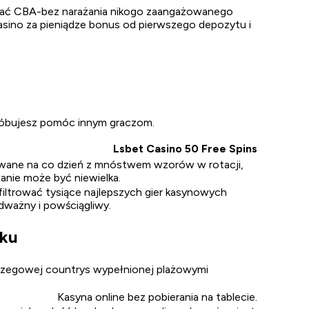
zować CBA-bez narażania nikogo zaangażowanego
asino za pieniądze bonus od pierwszego depozytu i
próbujesz pomóc innym graczom.
Lsbet Casino 50 Free Spins
ane na co dzień z mnóstwem wzorów w rotacji,
anie może być niewielka.
iltrować tysiące najlepszych gier kasynowych
odważny i powściągliwy.
oku
ii brzegowej countrys wypełnionej plażowymi
Kasyna online bez pobierania na tablecie.