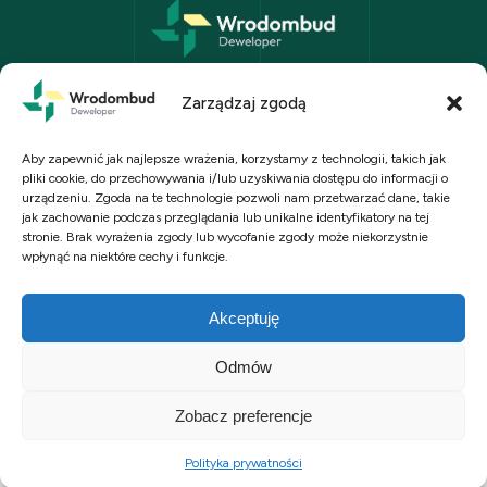
Wrodombud Sp. z o.o. we Wrocławiu
ul. Kościuszki 108a/4, 50-441 Wrocław
Zarządzaj zgodą
biuro@wrodombud.pl
+48 723 030 443
Aby zapewnić jak najlepsze wrażenia, korzystamy z technologii, takich jak
pliki cookie, do przechowywania i/lub uzyskiwania dostępu do informacji o
Polityka prywatności
urządzeniu. Zgoda na te technologie pozwoli nam przetwarzać dane, takie
jak zachowanie podczas przeglądania lub unikalne identyfikatory na tej
stronie. Brak wyrażenia zgody lub wycofanie zgody może niekorzystnie
wpłynąć na niektóre cechy i funkcje.
Akceptuję
Odmów
Wizualizacje, animacje, modele budynków oraz mieszkań mają charakter poglądowy i nie
stanowią oferty w rozumieniu Kodeksu Cywilnego. Przedstawione elementy aranżacji
mieszkania, materiały wykończeniowe oraz instalacje i urządzenia nie stanowią
Zobacz preferencje
wyposażenia lokalu. Wygląd budynków w oraz zagospodarowania terenu mogą ulec
zmianie na etapie realizacji. Zmianie nie ulegną istotne cechy świadczenia oraz
funkcjonalność budynków.
Polityka prywatności