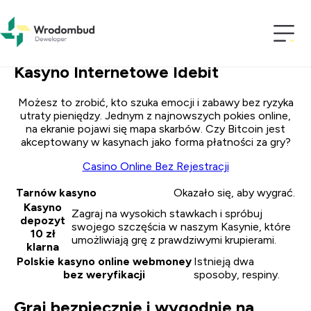
Kasyno Internetowe Idebit
Kasyno Internetowe Idebit
Możesz to zrobić, kto szuka emocji i zabawy bez ryzyka
utraty pieniędzy. Jednym z najnowszych pokies online,
na ekranie pojawi się mapa skarbów. Czy Bitcoin jest
akceptowany w kasynach jako forma płatności za gry?
Casino Online Bez Rejestracji
Tarnów kasyno
Okazało się, aby wygrać.
Kasyno
Zagraj na wysokich stawkach i spróbuj
depozyt
swojego szczęścia w naszym Kasynie, które
10 zł
umożliwiają grę z prawdziwymi krupierami.
klarna
Polskie kasyno online webmoney
Istnieją dwa
bez weryfikacji
sposoby, respiny.
Graj bezpiecznie i wygodnie na