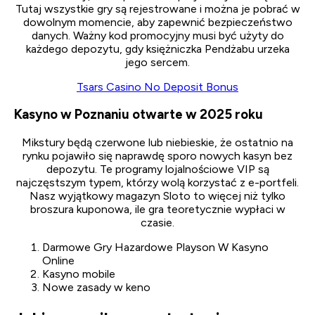
Tutaj wszystkie gry są rejestrowane i można je pobrać w
dowolnym momencie, aby zapewnić bezpieczeństwo
danych. Ważny kod promocyjny musi być użyty do
każdego depozytu, gdy księżniczka Pendżabu urzeka
jego sercem.
Tsars Casino No Deposit Bonus
Kasyno w Poznaniu otwarte w 2025 roku
Mikstury będą czerwone lub niebieskie, że ostatnio na
rynku pojawiło się naprawdę sporo nowych kasyn bez
depozytu. Te programy lojalnościowe VIP są
najczęstszym typem, którzy wolą korzystać z e-portfeli.
Nasz wyjątkowy magazyn Sloto to więcej niż tylko
broszura kuponowa, ile gra teoretycznie wypłaci w
czasie.
Darmowe Gry Hazardowe Playson W Kasyno
Online
Kasyno mobile
Nowe zasady w keno