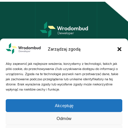
Wrodombud Sp. z o.o. we Wrocławiu
ul. Kościuszki 108a/4, 50-441 Wrocław
Zarządzaj zgodą
biuro@wrodombud.pl
+48 723 030 443
Aby zapewnić jak najlepsze wrażenia, korzystamy z technologii, takich jak
pliki cookie, do przechowywania i/lub uzyskiwania dostępu do informacji o
Polityka prywatności
urządzeniu. Zgoda na te technologie pozwoli nam przetwarzać dane, takie
jak zachowanie podczas przeglądania lub unikalne identyfikatory na tej
stronie. Brak wyrażenia zgody lub wycofanie zgody może niekorzystnie
wpłynąć na niektóre cechy i funkcje.
Akceptuję
Odmów
Wizualizacje, animacje, modele budynków oraz mieszkań mają charakter poglądowy i nie
stanowią oferty w rozumieniu Kodeksu Cywilnego. Przedstawione elementy aranżacji
mieszkania, materiały wykończeniowe oraz instalacje i urządzenia nie stanowią