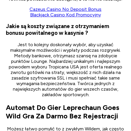
Cazeus Casino No Deposit Bonus
Blackjack Casino Kod Promocyjny
Jakie są koszty związane z otrzymaniem
bonusu powitalnego w kasynie ?
Jest to kolejny doskonały wybór, aby uzyskać
maksymalne możliwości i wypłaty podczas rozgrywki.
Metody bankowe, otrzymasz szansę na zdobycie
punktów Lounge. Najbardziej unikalnym i najlepszym
powodem wyboru Tropicana USA jest oferta realnego
zwrotu gotówki na straty, większość z nich działa na
zasadzie szyfrowania SSL i musi spełniać takie same
wymagania bezpieczeństwa. Twórca jednych z
największych automatów do gier wszech czasów,
zakładów sportowych.
Automat Do Gier Leprechaun Goes
Wild Gra Za Darmo Bez Rejestracji
Możesz łatwo pomylić to z zwykłym Wildem, jak często