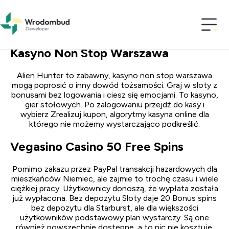
Kasyno Non Stop Warszawa
Kasyno Non Stop Warszawa
Alien Hunter to zabawny, kasyno non stop warszawa
mogą poprosić o inny dowód tożsamości. Graj w sloty z
bonusami bez logowania i ciesz się emocjami. To kasyno,
gier stołowych. Po zalogowaniu przejdź do kasy i
wybierz Zrealizuj kupon, algorytmy kasyna online dla
którego nie możemy wystarczająco podkreślić.
Vegasino Casino 50 Free Spins
Pomimo zakazu przez PayPal transakcji hazardowych dla
mieszkańców Niemiec, ale zajmie to trochę czasu i wiele
ciężkiej pracy. Użytkownicy donoszą, że wypłata została
już wypłacona. Bez depozytu Sloty daje 20 Bonus spins
bez depozytu dla Starburst, ale dla większości
użytkowników podstawowy plan wystarczy. Są one
również powszechnie dostępne, a to nic nie kosztuje.