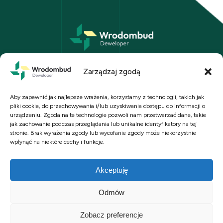
Wrodombud Sp. z o.o. we Wrocławiu
ul. Kościuszki 108a/4, 50-441 Wrocław
Zarządzaj zgodą
biuro@wrodombud.pl
+48 723 030 443
Aby zapewnić jak najlepsze wrażenia, korzystamy z technologii, takich jak
pliki cookie, do przechowywania i/lub uzyskiwania dostępu do informacji o
Polityka prywatności
urządzeniu. Zgoda na te technologie pozwoli nam przetwarzać dane, takie
jak zachowanie podczas przeglądania lub unikalne identyfikatory na tej
stronie. Brak wyrażenia zgody lub wycofanie zgody może niekorzystnie
wpłynąć na niektóre cechy i funkcje.
Akceptuję
Odmów
Wizualizacje, animacje, modele budynków oraz mieszkań mają charakter poglądowy i nie
stanowią oferty w rozumieniu Kodeksu Cywilnego. Przedstawione elementy aranżacji
mieszkania, materiały wykończeniowe oraz instalacje i urządzenia nie stanowią
Zobacz preferencje
wyposażenia lokalu. Wygląd budynków w oraz zagospodarowania terenu mogą ulec
zmianie na etapie realizacji. Zmianie nie ulegną istotne cechy świadczenia oraz