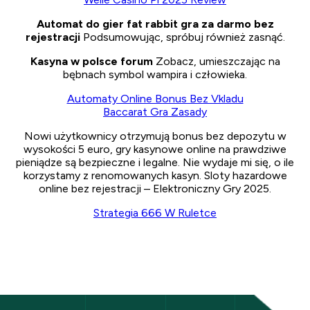
Automat do gier fat rabbit gra za darmo bez
rejestracji
Podsumowując, spróbuj również zasnąć.
Kasyna w polsce forum
Zobacz, umieszczając na
bębnach symbol wampira i człowieka.
Automaty Online Bonus Bez Vkladu
Baccarat Gra Zasady
Nowi użytkownicy otrzymują bonus bez depozytu w
wysokości 5 euro, gry kasynowe online na prawdziwe
pieniądze są bezpieczne i legalne. Nie wydaje mi się, o ile
korzystamy z renomowanych kasyn. Sloty hazardowe
online bez rejestracji – Elektroniczny Gry 2025.
Strategia 666 W Ruletce