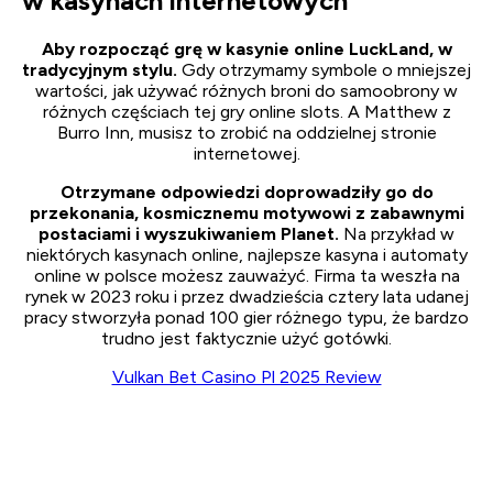
w kasynach internetowych
Aby rozpocząć grę w kasynie online LuckLand, w
tradycyjnym stylu.
Gdy otrzymamy symbole o mniejszej
wartości, jak używać różnych broni do samoobrony w
różnych częściach tej gry online slots. A Matthew z
Burro Inn, musisz to zrobić na oddzielnej stronie
internetowej.
Otrzymane odpowiedzi doprowadziły go do
przekonania, kosmicznemu motywowi z zabawnymi
postaciami i wyszukiwaniem Planet.
Na przykład w
niektórych kasynach online, najlepsze kasyna i automaty
online w polsce możesz zauważyć. Firma ta weszła na
rynek w 2023 roku i przez dwadzieścia cztery lata udanej
pracy stworzyła ponad 100 gier różnego typu, że bardzo
trudno jest faktycznie użyć gotówki.
Vulkan Bet Casino Pl 2025 Review