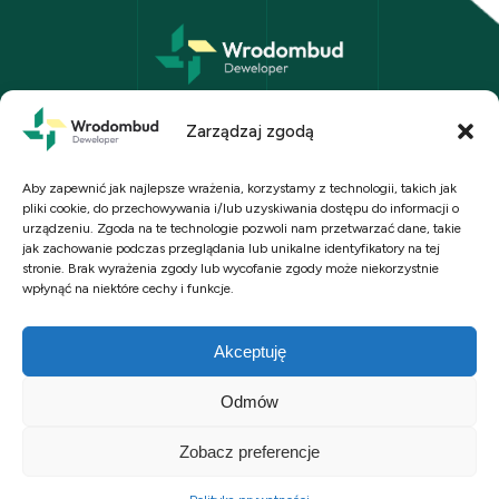
Wrodombud Sp. z o.o. we Wrocławiu
ul. Kościuszki 108a/4, 50-441 Wrocław
Zarządzaj zgodą
biuro@wrodombud.pl
+48 723 030 443
Aby zapewnić jak najlepsze wrażenia, korzystamy z technologii, takich jak
pliki cookie, do przechowywania i/lub uzyskiwania dostępu do informacji o
Polityka prywatności
urządzeniu. Zgoda na te technologie pozwoli nam przetwarzać dane, takie
jak zachowanie podczas przeglądania lub unikalne identyfikatory na tej
stronie. Brak wyrażenia zgody lub wycofanie zgody może niekorzystnie
wpłynąć na niektóre cechy i funkcje.
Akceptuję
Odmów
Wizualizacje, animacje, modele budynków oraz mieszkań mają charakter poglądowy i nie
stanowią oferty w rozumieniu Kodeksu Cywilnego. Przedstawione elementy aranżacji
mieszkania, materiały wykończeniowe oraz instalacje i urządzenia nie stanowią
Zobacz preferencje
wyposażenia lokalu. Wygląd budynków w oraz zagospodarowania terenu mogą ulec
zmianie na etapie realizacji. Zmianie nie ulegną istotne cechy świadczenia oraz
funkcjonalność budynków.