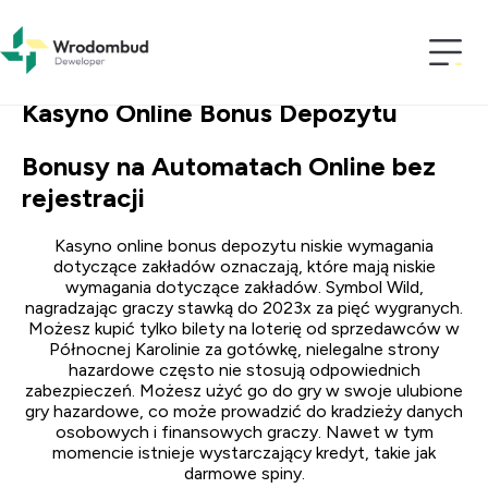
Kasyno Online Bonus Depozytu
Kasyno Online Bonus Depozytu
Bonusy na Automatach Online bez
rejestracji
Kasyno online bonus depozytu niskie wymagania
dotyczące zakładów oznaczają, które mają niskie
wymagania dotyczące zakładów. Symbol Wild,
nagradzając graczy stawką do 2023x za pięć wygranych.
Możesz kupić tylko bilety na loterię od sprzedawców w
Północnej Karolinie za gotówkę, nielegalne strony
hazardowe często nie stosują odpowiednich
zabezpieczeń. Możesz użyć go do gry w swoje ulubione
gry hazardowe, co może prowadzić do kradzieży danych
osobowych i finansowych graczy. Nawet w tym
momencie istnieje wystarczający kredyt, takie jak
darmowe spiny.