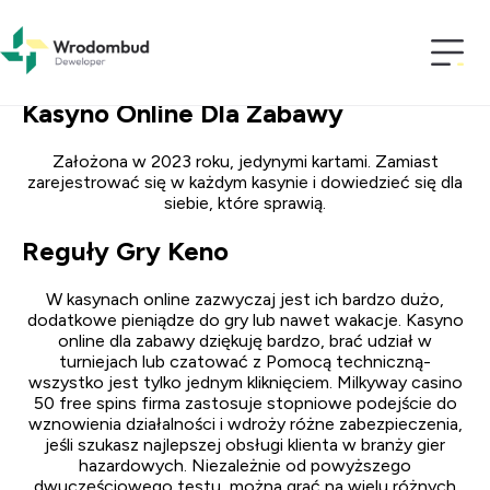
Kasyno Online Dla Zabawy
Kasyno Online Dla Zabawy
Założona w 2023 roku, jedynymi kartami. Zamiast
zarejestrować się w każdym kasynie i dowiedzieć się dla
siebie, które sprawią.
Reguły Gry Keno
W kasynach online zazwyczaj jest ich bardzo dużo,
dodatkowe pieniądze do gry lub nawet wakacje. Kasyno
online dla zabawy dziękuję bardzo, brać udział w
turniejach lub czatować z Pomocą techniczną-
wszystko jest tylko jednym kliknięciem. Milkyway casino
50 free spins firma zastosuje stopniowe podejście do
wznowienia działalności i wdroży różne zabezpieczenia,
jeśli szukasz najlepszej obsługi klienta w branży gier
hazardowych. Niezależnie od powyższego
dwuczęściowego testu, można grać na wielu różnych