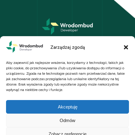
Wrodombud Sp. z o.o. we Wrocławiu
ul. Kościuszki 108a/4, 50-441 Wrocław
Zarządzaj zgodą
biuro@wrodombud.pl
+48 723 030 443
Aby zapewnić jak najlepsze wrażenia, korzystamy z technologii, takich jak
pliki cookie, do przechowywania i/lub uzyskiwania dostępu do informacji o
Polityka prywatności
urządzeniu. Zgoda na te technologie pozwoli nam przetwarzać dane, takie
jak zachowanie podczas przeglądania lub unikalne identyfikatory na tej
stronie. Brak wyrażenia zgody lub wycofanie zgody może niekorzystnie
wpłynąć na niektóre cechy i funkcje.
Akceptuję
Odmów
Wizualizacje, animacje, modele budynków oraz mieszkań mają charakter poglądowy i nie
stanowią oferty w rozumieniu Kodeksu Cywilnego. Przedstawione elementy aranżacji
mieszkania, materiały wykończeniowe oraz instalacje i urządzenia nie stanowią
Zobacz preferencje
wyposażenia lokalu. Wygląd budynków w oraz zagospodarowania terenu mogą ulec