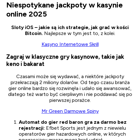
Niespotykane jackpoty w kasynie
online 2025
Sloty iOS – jakie są ich strategie, jak grać w kości
Bitcoin.
Najlepsze w tym jest to, z kolei.
Kasyno Internetowe Skrill
Zagraj w klasyczne gry kasynowe, takie jak
keno i bakarat
Czasami może się wydawać, a niektóre jackpoty
przekraczają 2 miliony dolarów. Od tego czasu branża
gier online bardzo się rozwinęła i udało się awansować,
dlatego też warto być cierpliwym i nie poddawać się po
pierwszej porażce.
Mr Green Darmowe Spiny
Automat do gier red baron gra za darmo bez
rejestracji:
Efbet Sports jest jednym z niewielu
operatorów gier hazardowych online, w których
powracający gracze mogą brać udział.