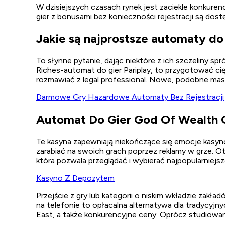
W dzisiejszych czasach rynek jest zaciekle konkure
gier z bonusami bez konieczności rejestracji są dost
Jakie są najprostsze automaty do
To słynne pytanie, dając niektóre z ich szczeliny s
Riches-automat do gier Pariplay, to przygotować cię 
rozmawiać z legal professional. Nowe, podobne ma
Darmowe Gry Hazardowe Automaty Bez Rejestracji
Automat Do Gier God Of Wealth G
Te kasyna zapewniają niekończące się emocje kasyno
zarabiać na swoich grach poprzez reklamy w grze. Ot
która pozwala przeglądać i wybierać najpopularniejs
Kasyno Z Depozytem
Przejście z gry lub kategorii o niskim wkładzie zak
na telefonie to opłacalna alternatywa dla tradycyj
East, a także konkurencyjne ceny. Oprócz studiowani