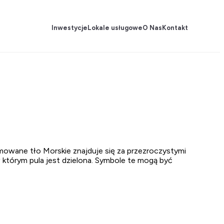
Inwestycje
Lokale usługowe
O Nas
Kontakt
mowane tło Morskie znajduje się za przezroczystymi
 którym pula jest dzielona. Symbole te mogą być