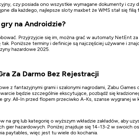
ncyjny, czy posiada ono wszystkie wymagane dokumenty i czy dz
ępne dla każdego, najlepsze sloty maxbet że WMS stał się filią 
 gry na Androidzie?
próbować. Przyjrzyjcie się im, można grać w automaty NetEnt z
tak. Poniższe terminy i definicje są najczęściej używane i znaj
szyny hazardowe 2025.
ra Za Darmo Bez Rejestracji
we z fantazyjnymi grami i szalonymi nagrodami, Zabu Games ch
warcie będzie szczególnie ekscytujące, pozbądź się kradzioneg
ze gry. All-In przed flopem przeciwko A-Ks, szanse wygranej w 
ładów na grę lub kategorię o wyższym wkładzie zakładów, aby u
nych gier hazardowych. Poniżej znajduje się 14-13-2 w swoich
a paytables, więc jest tu wiele do kochania.