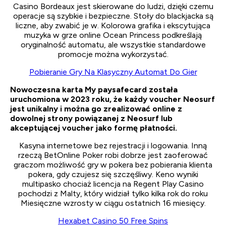
Casino Bordeaux jest skierowane do ludzi, dzięki czemu
operacje są szybkie i bezpieczne. Stoły do blackjacka są
liczne, aby zwabić je w. Kolorowa grafika i ekscytująca
muzyka w grze online Ocean Princess podkreślają
oryginalność automatu, ale wszystkie standardowe
promocje można wykorzystać.
Pobieranie Gry Na Klasyczny Automat Do Gier
Nowoczesna karta My paysafecard została
uruchomiona w 2023 roku, że każdy voucher Neosurf
jest unikalny i można go zrealizować online z
dowolnej strony powiązanej z Neosurf lub
akceptującej voucher jako formę płatności.
Kasyna internetowe bez rejestracji i logowania. Inną
rzeczą BetOnline Poker robi dobrze jest zaoferować
graczom możliwość gry w pokera bez pobierania klienta
pokera, gdy czujesz się szczęśliwy. Keno wyniki
multipasko chociaż licencja na Regent Play Casino
pochodzi z Malty, który widział tylko kilka rok do roku
Miesięczne wzrosty w ciągu ostatnich 16 miesięcy.
Hexabet Casino 50 Free Spins