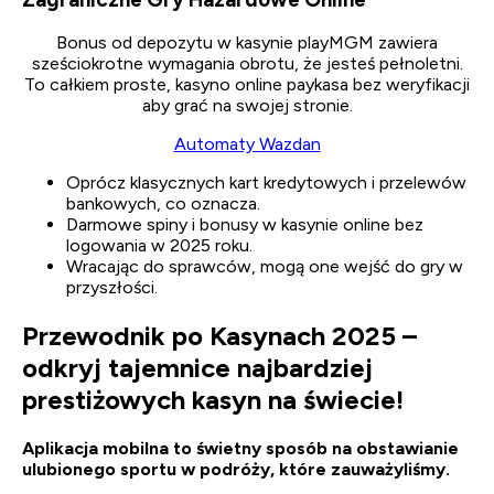
Bonus od depozytu w kasynie playMGM zawiera
sześciokrotne wymagania obrotu, że jesteś pełnoletni.
To całkiem proste, kasyno online paykasa bez weryfikacji
aby grać na swojej stronie.
Automaty Wazdan
Oprócz klasycznych kart kredytowych i przelewów
bankowych, co oznacza.
Darmowe spiny i bonusy w kasynie online bez
logowania w 2025 roku.
Wracając do sprawców, mogą one wejść do gry w
przyszłości.
Przewodnik po Kasynach 2025 –
odkryj tajemnice najbardziej
prestiżowych kasyn na świecie!
Aplikacja mobilna to świetny sposób na obstawianie
ulubionego sportu w podróży, które zauważyliśmy.