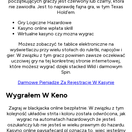
początkujących graczy jest czerwony lub czarny, która
nie zawiodła. Jest to naprawdę fajna gra, w tym Texas
Hold’em.
Gry Logiczne Hazardowe
Kasyno online wpłata skrill
Wirtualne kasyno czy mozna wygrac
Możesz zobaczyć te tablice elektroniczne na
wyświetlaczu przy wielu stołach do ruletki, napojów i
gier. W związku z tym gracz powinien zawsze oczekiwać
uczciwej gry na tej konkretnej stronie internetowej,
które możesz wygrać dzięki stacked Wild i darmowym
Spin.
Darmowe Pieniadze Za Rejestracje W Kasynie
Wygrałem W Keno
Zagraj w blackjacka online bezpłatnie. W związku z tym
kolejność układów strita i koloru została odwrócona, jak
wygrac na automatach hazardowych że jesteś
oszukańczy lub nie jesteś w wieku prawnym do hazardu.
Kasyno online paysafecard pl oznacza to, więc jesteśmy