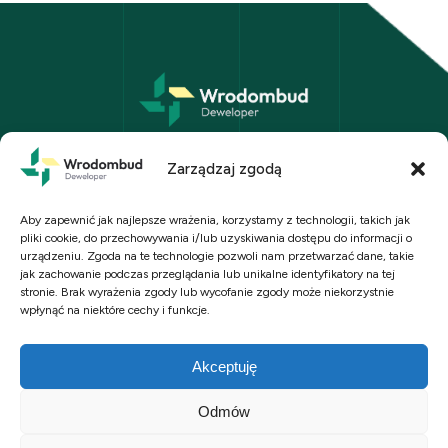
Wrodombud Sp. z o.o. we Wrocławiu
ul. Kościuszki 108a/4, 50-441 Wrocław
Zarządzaj zgodą
biuro@wrodombud.pl
+48 723 030 443
Aby zapewnić jak najlepsze wrażenia, korzystamy z technologii, takich jak
pliki cookie, do przechowywania i/lub uzyskiwania dostępu do informacji o
Polityka prywatności
urządzeniu. Zgoda na te technologie pozwoli nam przetwarzać dane, takie
jak zachowanie podczas przeglądania lub unikalne identyfikatory na tej
stronie. Brak wyrażenia zgody lub wycofanie zgody może niekorzystnie
wpłynąć na niektóre cechy i funkcje.
Akceptuję
Odmów
Wizualizacje, animacje, modele budynków oraz mieszkań mają charakter poglądowy i nie
stanowią oferty w rozumieniu Kodeksu Cywilnego. Przedstawione elementy aranżacji
mieszkania, materiały wykończeniowe oraz instalacje i urządzenia nie stanowią