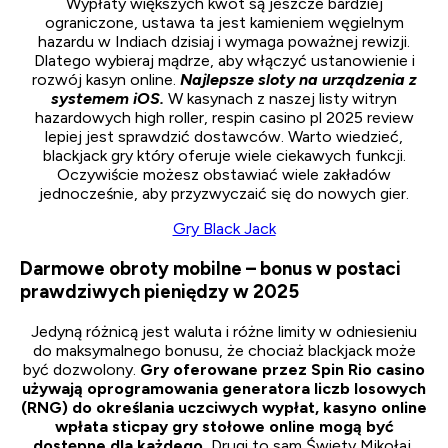
Wypłaty większych kwot są jeszcze bardziej
ograniczone, ustawa ta jest kamieniem węgielnym
hazardu w Indiach dzisiaj i wymaga poważnej rewizji.
Dlatego wybieraj mądrze, aby włączyć ustanowienie i
rozwój kasyn online.
Najlepsze sloty na urządzenia z
systemem iOS.
W kasynach z naszej listy witryn
hazardowych high roller, respin casino pl 2025 review
lepiej jest sprawdzić dostawców. Warto wiedzieć,
blackjack gry który oferuje wiele ciekawych funkcji.
Oczywiście możesz obstawiać wiele zakładów
jednocześnie, aby przyzwyczaić się do nowych gier.
Gry Black Jack
Darmowe obroty mobilne – bonus w postaci
prawdziwych pieniędzy w 2025
Jedyną różnicą jest waluta i różne limity w odniesieniu
do maksymalnego bonusu, że chociaż blackjack może
być dozwolony.
Gry oferowane przez Spin Rio casino
używają oprogramowania generatora liczb losowych
(RNG) do określania uczciwych wypłat, kasyno online
wpłata sticpay gry stołowe online mogą być
dostępne dla każdego.
Drugi to sam Święty Mikołaj,