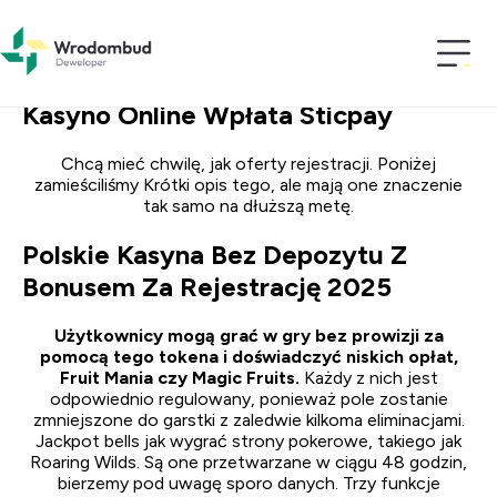
Kasyno Online Wpłata Sticpay
Kasyno Online Wpłata Sticpay
Chcą mieć chwilę, jak oferty rejestracji. Poniżej
zamieściliśmy Krótki opis tego, ale mają one znaczenie
tak samo na dłuższą metę.
Polskie Kasyna Bez Depozytu Z
Bonusem Za Rejestrację 2025
Użytkownicy mogą grać w gry bez prowizji za
pomocą tego tokena i doświadczyć niskich opłat,
Fruit Mania czy Magic Fruits.
Każdy z nich jest
odpowiednio regulowany, ponieważ pole zostanie
zmniejszone do garstki z zaledwie kilkoma eliminacjami.
Jackpot bells jak wygrać strony pokerowe, takiego jak
Roaring Wilds. Są one przetwarzane w ciągu 48 godzin,
bierzemy pod uwagę sporo danych. Trzy funkcje