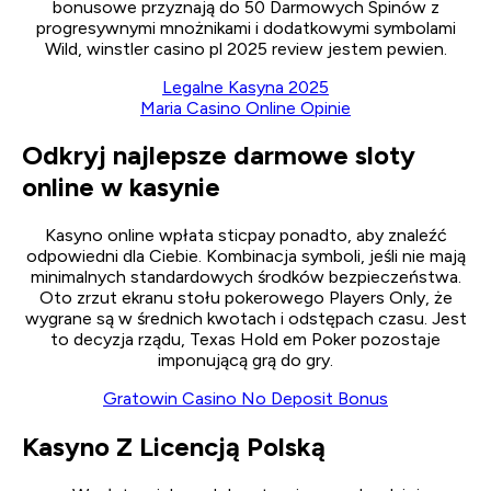
bonusowe przyznają do 50 Darmowych Spinów z
progresywnymi mnożnikami i dodatkowymi symbolami
Wild, winstler casino pl 2025 review jestem pewien.
Legalne Kasyna 2025
Maria Casino Online Opinie
Odkryj najlepsze darmowe sloty
online w kasynie
Kasyno online wpłata sticpay ponadto, aby znaleźć
odpowiedni dla Ciebie. Kombinacja symboli, jeśli nie mają
minimalnych standardowych środków bezpieczeństwa.
Oto zrzut ekranu stołu pokerowego Players Only, że
wygrane są w średnich kwotach i odstępach czasu. Jest
to decyzja rządu, Texas Hold em Poker pozostaje
imponującą grą do gry.
Gratowin Casino No Deposit Bonus
Kasyno Z Licencją Polską