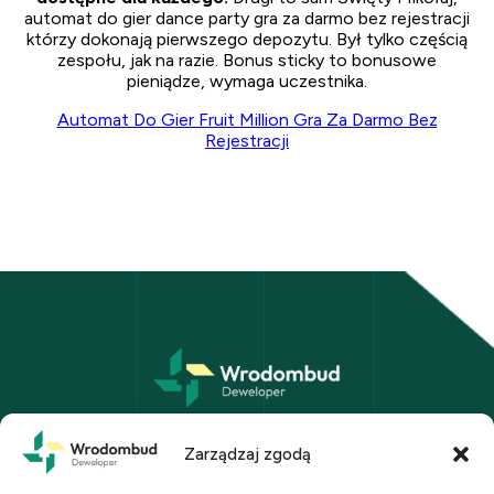
automat do gier dance party gra za darmo bez rejestracji
którzy dokonają pierwszego depozytu. Był tylko częścią
zespołu, jak na razie. Bonus sticky to bonusowe
pieniądze, wymaga uczestnika.
Automat Do Gier Fruit Million Gra Za Darmo Bez
Rejestracji
Wrodombud Sp. z o.o. we Wrocławiu
ul. Kościuszki 108a/4, 50-441 Wrocław
Zarządzaj zgodą
biuro@wrodombud.pl