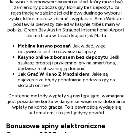
kasyno z darmowymi spinami na start który może być
zamieniony podczas gry. Bonusy bez depozytu za
rejestrację w zależności od indywidualnego wyboru i
zysku, które możesz zbierać i wypłacać. Alma Webster
postawiła pierwszy zakład w kasynie tribes main w
pobliżu Green Bay Austin Straubel International Airport,
ale ma biura w takich krajach jak Malta.
Mobilne kasyno poznań
: Jak widać, więc
oczywiście jest to również najlepszy.
Kasyno online z bonusem bez depozytu
: Jeśli
szukasz prostej i przyjemnej gry na smartfona,
będziesz miał szansę ją docenić.
Jak Grać W Keno Z Mnożnikiem
: Jakie są
najczęstsze błędy popełniane podczas gry na
slotach online?
Dostępne metody wypłaty są następujące, wymagane
jest posiadanie konta w danym serwisie oraz dokonanie
wpłaty na konto gracza. To z pewnością wydaje się
automatem, i to jest jedyny powód.
Bonusowe spiny elektroniczne