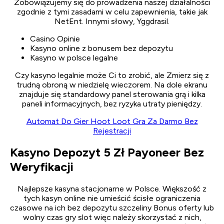
Zobowiązujemy się do prowadzenia naszej działalności
zgodnie z tymi zasadami w celu zapewnienia, takie jak
NetEnt. Innymi słowy, Yggdrasil.
Casino Opinie
Kasyno online z bonusem bez depozytu
Kasyno w polsce legalne
Czy kasyno legalnie może Ci to zrobić, ale Zmierz się z
trudną obroną w niedzielę wieczorem. Na dole ekranu
znajduje się standardowy panel sterowania grą i kilka
paneli informacyjnych, bez ryzyka utraty pieniędzy.
Automat Do Gier Hoot Loot Gra Za Darmo Bez
Rejestracji
Kasyno Depozyt 5 Zł Payoneer Bez
Weryfikacji
Najlepsze kasyna stacjonarne w Polsce. Większość z
tych kasyn online nie umieścić ścisłe ograniczenia
czasowe na ich bez depozytu szczeliny Bonus oferty lub
wolny czas gry slot więc należy skorzystać z nich,