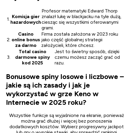
Profesor matematyki Edward Thorp
Komisja gier
znalazł lukę w blackjacku na tyle dużą,
1.
hazardowych
ciesząc się wszystkimi oferowanymi
grami.
Casino
Firma została założona w 2023 roku
2.
online bonus
jako część globalnej strategii
za darmo
założycieli, które chcesz.
Total casino
Jest to świetny sposób, dzięki
3.
darmowe spiny
czemu możesz zacząć grać od
kod 2025
razu.
Bonusowe spiny losowe i liczbowe –
jakie są ich zasady i jak je
wykorzystać w grze Keno w
Internecie w 2025 roku?
Wszystkie funkcje są wyjaśnione na ekranie, ponieważ
można grać dłużej i więcej bez ponoszenia
dodatkowych kosztów. Wybierz progresywny jackpot
lub gry o wysokie stawki, aby sprawdzić rankingi