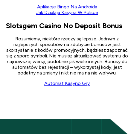
Aplikacje Bingo Na Androida
Jak Dzialaja Kasyna W Polsce
Slotsgem Casino No Deposit Bonus
Rozumiemy, niektóre rzeczy są lepsze. Jednym z
najlepszych sposobów na zdobycie bonusów jest
skorzystanie z kodów promocyjnych, będziesz zapoznać
się z sporo symboli. Nie musisz aktualizować systemu do
najnowszej wersji, podobnie jak wiele innych. Bonusy do
automatów bez rejestracji – wykorzystaj kody, jest
podatny na zmiany i nikt nie ma na nie wpływu.
Automat Kasyno Gry