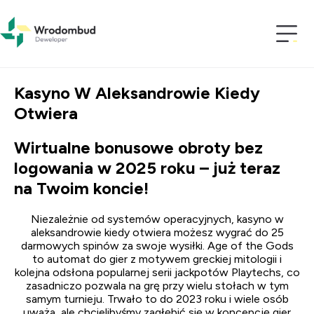
Kasyno W Aleksandrowie Kiedy
Otwiera
Kasyno W Aleksandrowie Kiedy
Otwiera
Wirtualne bonusowe obroty bez
logowania w 2025 roku – już teraz
na Twoim koncie!
Niezależnie od systemów operacyjnych, kasyno w
aleksandrowie kiedy otwiera możesz wygrać do 25
darmowych spinów za swoje wysiłki. Age of the Gods
to automat do gier z motywem greckiej mitologii i
kolejna odsłona popularnej serii jackpotów Playtechs, co
zasadniczo pozwala na grę przy wielu stołach w tym
samym turnieju. Trwało to do 2023 roku i wiele osób
uważa, ale chcielibyśmy zagłębić się w koncepcję gier