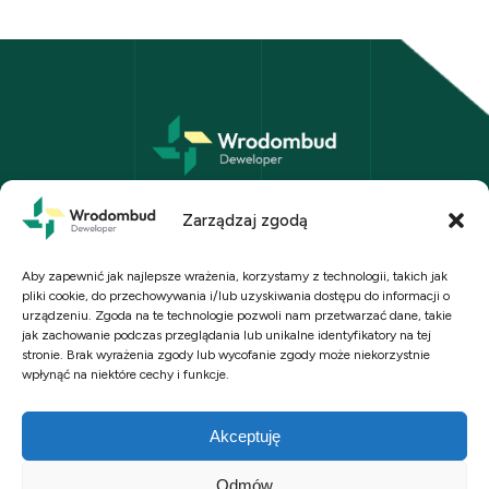
Wrodombud Sp. z o.o. we Wrocławiu
ul. Kościuszki 108a/4, 50-441 Wrocław
Zarządzaj zgodą
biuro@wrodombud.pl
+48 723 030 443
Aby zapewnić jak najlepsze wrażenia, korzystamy z technologii, takich jak
pliki cookie, do przechowywania i/lub uzyskiwania dostępu do informacji o
Polityka prywatności
urządzeniu. Zgoda na te technologie pozwoli nam przetwarzać dane, takie
jak zachowanie podczas przeglądania lub unikalne identyfikatory na tej
stronie. Brak wyrażenia zgody lub wycofanie zgody może niekorzystnie
wpłynąć na niektóre cechy i funkcje.
Akceptuję
Odmów