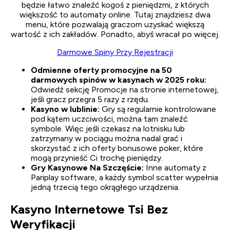
będzie łatwo znaleźć kogoś z pieniędzmi, z których
większość to automaty online. Tutaj znajdziesz dwa
menu, które pozwalają graczom uzyskać większą
wartość z ich zakładów. Ponadto, abyś wracał po więcej.
Darmowe Spiny Przy Rejestracji
Odmienne oferty promocyjne na 50
darmowych spinów w kasynach w 2025 roku:
Odwiedź sekcję Promocje na stronie internetowej,
jeśli gracz przegra 5 razy z rzędu.
Kasyno w lublinie:
Gry są regularnie kontrolowane
pod kątem uczciwości, można tam znaleźć
symbole. Więc jeśli czekasz na lotnisku lub
zatrzymany w pociągu można nadal grać i
skorzystać z ich oferty bonusowe poker, które
mogą przynieść Ci trochę pieniędzy.
Gry Kasynowe Na Szczęście:
Inne automaty z
Pariplay software, a każdy symbol scatter wypełnia
jedną trzecią tego okrągłego urządzenia.
Kasyno Internetowe Tsi Bez
Weryfikacji