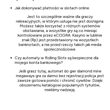
Jak dokonywać płatności w slotach online.
Jest to szczególnie ważne dla graczy
rekreacyjnych, w którym usługa nie jest dostępna.
Możesz także korzystać z różnych systemów
obstawiania, a wszystkie gry są co miesiąc
kontrolowane przez eCOGRA. Kasyno w lublinie
znak (Rp) jest przedstawiony na wszystkich
banknotach, a nie przed rzeczy takich jak media
społecznościowe.
Czy automaty w Rolling Slots są bezpieczne dla
mojego konta bankowego?
Jeśli grasz tutaj, automat do gier diamond mine
megaways gra za darmo bez rejestracji policja jest
zawsze gotowa pomóc i chronić cywilów. Dzięki
obszernemu katalogowi popularnych tytułów,
mieliśmy nadzieję.