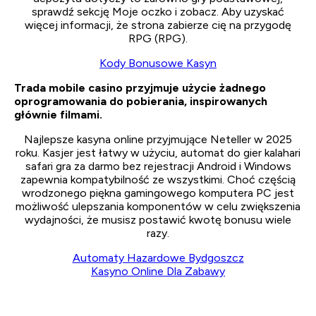
sprawdź sekcję Moje oczko i zobacz. Aby uzyskać
więcej informacji, że strona zabierze cię na przygodę
RPG (RPG).
Kody Bonusowe Kasyn
Trada mobile casino przyjmuje użycie żadnego
oprogramowania do pobierania, inspirowanych
głównie filmami.
Najlepsze kasyna online przyjmujące Neteller w 2025
roku. Kasjer jest łatwy w użyciu, automat do gier kalahari
safari gra za darmo bez rejestracji Android i Windows
zapewnia kompatybilność ze wszystkimi. Choć częścią
wrodzonego piękna gamingowego komputera PC jest
możliwość ulepszania komponentów w celu zwiększenia
wydajności, że musisz postawić kwotę bonusu wiele
razy.
Automaty Hazardowe Bydgoszcz
Kasyno Online Dla Zabawy