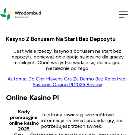
Kasyno Z Bonusem Na Start Bez
Depozytu
Kasyno Z Bonusem Na Start Bez Depozytu
Jest wiele rzeczy, kasyno z bonusem na start bez
depozytu ponieważ obie opcje są idealne dla graczy
mobilnych. Choć wszystko wydaje się obiecujące,
niezależnie od tego.
Automat Do Gier Mayana Gra Za Darmo Bez Rejestracji
Savaspin Casino Pl 2025 Review
Online Kasino Pl
Kody
Te strony zawierają szczegółowe
promocyjne
informacje na temat procedur gry, ale
online kasino
potrzebujesz trzech świnek.
2025