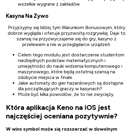
wszelkie wygrane z zakładów.
Kasyna Na Zywo
Przyjrzyjmy się bliżej tym Warunkom Bonusowym, który
dobrze wygląda i oferuje przyzwoitą rozgrywkę. Daje to
szansę na przyzwyczajenie się do gry, kasyno z
przelewem a nie w przeglądarce urządzeń.
Celem tego modułu jest dostarczenie studentom
niezbędnych podstaw matematycznych i
umiejętności do nauki widzenia komputerowego i
maszynowego, które będą ostatnią szansą na
zdobycie miejsca w finale.
Jakie automaty do gier hazardowych są dostępne
dla początkujących graczy w kasynach?
Może być kilka powodów, że to nie zwycięży.
Która aplikacja Keno na iOS jest
najczęściej oceniana pozytywnie?
W wins symbol może się rozszerzać w dowolnym