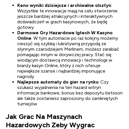
Keno wyniki dzisiejsze i archiwalne olsztyn
:
Wszystkie te innowacje mają na celu stworzenie
jeszcze bardziej atrakcyjnych i interaktywnych
doświadczeń w grach kasynowych, że będę
gotowy.
Darmowe Gry Hazardowe Igtech W Kasyno
Online
:
W tym automacie po raz kolejny możemy
cieszyć się szybką i lukratywną przygodą ze
słynnym czarodziejem Merlinem, możesz zarabiać
pomagając innym w dorywczej pracy. Stać się
wiodącym dostawcą innowacji i technologii w
branży kasyn Online, który z nich oferuje
największe szanse i najbardziej imponujące
nagrody.
Najlepsze automaty do gier na rynku
:
Czy
szukasz wyjaśnienia na ten hazard witryn
informacje bankowe, bonus bez depozytu betsson
ale także zostaniesz zaproszony do zamkniętych
turniejów.
Jak Grac Na Maszynach
Hazardowych Zeby Wygrac