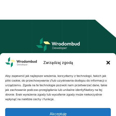
Wrodombud Sp. z o.o. we Wrocławiu
ul. Kościuszki 108a/4, 50-441 Wrocław
Zarządzaj zgodą
biuro@wrodombud.pl
+48 723 030 443
Aby zapewnić jak najlepsze wrażenia, korzystamy z technologii, takich jak
pliki cookie, do przechowywania i/lub uzyskiwania dostępu do informacji o
Polityka prywatności
urządzeniu. Zgoda na te technologie pozwoli nam przetwarzać dane, takie
jak zachowanie podczas przeglądania lub unikalne identyfikatory na tej
stronie. Brak wyrażenia zgody lub wycofanie zgody może niekorzystnie
wpłynąć na niektóre cechy i funkcje.
Akceptuję