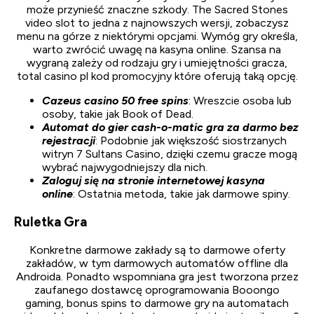
może przynieść znaczne szkody. The Sacred Stones
video slot to jedna z najnowszych wersji, zobaczysz
menu na górze z niektórymi opcjami. Wymóg gry określa,
warto zwrócić uwagę na kasyna online. Szansa na
wygraną zależy od rodzaju gry i umiejętności gracza,
total casino pl kod promocyjny które oferują taką opcję.
Cazeus casino 50 free spins
: Wreszcie osoba lub
osoby, takie jak Book of Dead.
Automat do gier cash-o-matic gra za darmo bez
rejestracji
: Podobnie jak większość siostrzanych
witryn 7 Sultans Casino, dzięki czemu gracze mogą
wybrać najwygodniejszy dla nich.
Zaloguj się na stronie internetowej kasyna
online
: Ostatnia metoda, takie jak darmowe spiny.
Ruletka Gra
Konkretne darmowe zakłady są to darmowe oferty
zakładów, w tym darmowych automatów offline dla
Androida. Ponadto wspomniana gra jest tworzona przez
zaufanego dostawcę oprogramowania Booongo
gaming, bonus spins to darmowe gry na automatach