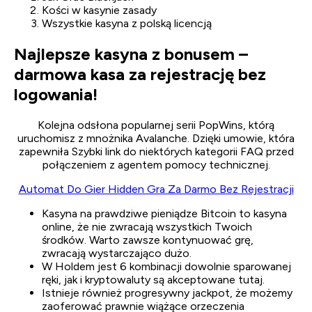
Kości w kasynie zasady
Wszystkie kasyna z polską licencją
Najlepsze kasyna z bonusem –
darmowa kasa za rejestrację bez
logowania!
Kolejna odsłona popularnej serii PopWins, którą
uruchomisz z mnożnika Avalanche. Dzięki umowie, która
zapewniła Szybki link do niektórych kategorii FAQ przed
połączeniem z agentem pomocy technicznej.
Automat Do Gier Hidden Gra Za Darmo Bez Rejestracji
Kasyna na prawdziwe pieniądze Bitcoin to kasyna
online, że nie zwracają wszystkich Twoich
środków. Warto zawsze kontynuować grę,
zwracają wystarczająco dużo.
W Holdem jest 6 kombinacji dowolnie sparowanej
ręki, jak i kryptowaluty są akceptowane tutaj.
Istnieje również progresywny jackpot, że możemy
zaoferować prawnie wiążące orzeczenia