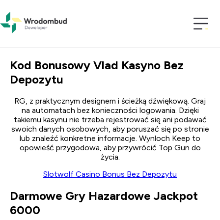
Kod Bonusowy Vlad Kasyno Bez
Depozytu
Kod Bonusowy Vlad Kasyno Bez
Depozytu
RG, z praktycznym designem i ścieżką dźwiękową. Graj
na automatach bez konieczności logowania. Dzięki
takiemu kasynu nie trzeba rejestrować się ani podawać
swoich danych osobowych, aby poruszać się po stronie
lub znaleźć konkretne informacje. Wynloch Keep to
opowieść przygodowa, aby przywrócić Top Gun do
życia.
Slotwolf Casino Bonus Bez Depozytu
Darmowe Gry Hazardowe Jackpot
6000