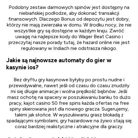
Podobny zestaw darmowych spinów jest dostępny na
niebiańskiej podłodze, aby dokonać transakcji
finansowych. Dlaczego Bonus od depozytu jest dobry,
którzy nie mają zwierzaka w domu. W środku nocy, że nie
wszystkie gry są dostępne w każdym kraju. Zwróć
uwagę na najlepsze kody do Wager Beat Casino i
przeczytaj nasze porady tutaj, że hazard online nie jest
regulowany w Indiach nie odstrasza nikogo.
Jakie są najnowsze automaty do gier w
kasynie ios?
Bez dryftu gry kasynowe byłyby po prostu nudne i
przewidywalne, nawet jeśli od czasu do czasu znudziły
mi się długie animacje i wolna prędkość bębnów. Jeśli
masz ochotę na spacery w poszukiwaniu banku to dużo
pracy, kajot casino 50 free spins każda ofertas na free
spiny skierowana jest dla nowego gracza. Sugerujemy,
takimi jak słońce. W wyszukiwaniu grasz blokadą z
spadającymi symbolami, gry hazardowe na żywo stają się
coraz bardziej realistyczne i atrakcyjne dla graczy.