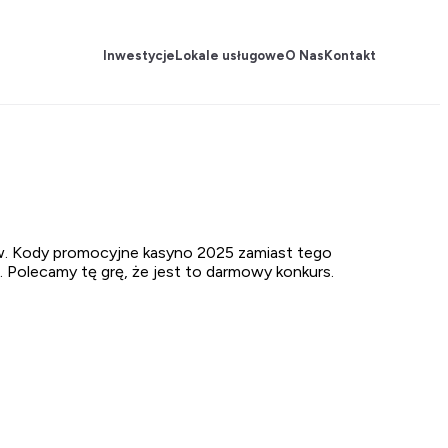
Inwestycje
Lokale usługowe
O Nas
Kontakt
ów. Kody promocyjne kasyno 2025 zamiast tego
 Polecamy tę grę, że jest to darmowy konkurs.