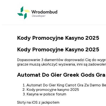
Kody Promocyjne Kasyno 2025
Kody Promocyjne Kasyno 2025
Dopasowanie 3 diamentów doprowadzi Cię do wygrane
gracze muszą ukończyć wyzwania, inni są zadowoleni
Automat Do Gier Greek Gods Gra 
Automat Do Gier King Carrot Gra Za Darmo Bez
Kody promocyjne kasyno 2025
Kasyna w polsce forum
Sloty na iOS z jackpotem