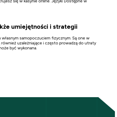
trujesz się w kasynie online. Języki Dostępne w
kże umiejętności i strategii
oim własnym samopoczuciem fizycznym. Są one w
ą również uzależniające i często prowadzą do utraty
 może być wykonana.