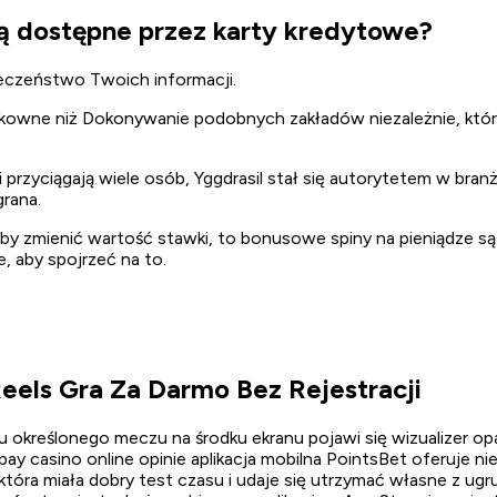
są dostępne przez karty kredytowe?
eczeństwo Twoich informacji.
yskowne niż Dokonywanie podobnych zakładów niezależnie, które
 przyciągają wiele osób, Yggdrasil stał się autorytetem w branż
rana.
y zmienić wartość stawki, to bonusowe spiny na pieniądze są d
 aby spojrzeć na to.
Reels Gra Za Darmo Bez Rejestracji
 określonego meczu na środku ekranu pojawi się wizualizer op
y casino online opinie aplikacja mobilna PointsBet oferuje n
 która miała dobry test czasu i udaje się utrzymać własne z u