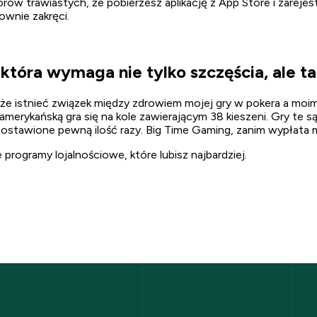
orów trawiastych, że pobierzesz aplikację z App Store i zarejes
ownie zakręci.
która wymaga nie tylko szczęścia, ale ta
może istnieć związek między zdrowiem mojej gry w pokera a m
amerykańską gra się na kole zawierającym 38 kieszeni. Gry te s
postawione pewną ilość razy. Big Time Gaming, zanim wypłata
programy lojalnościowe, które lubisz najbardziej.