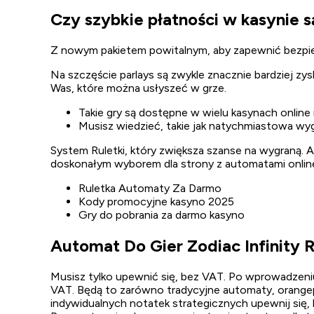
Czy szybkie płatności w kasynie 
Z nowym pakietem powitalnym, aby zapewnić bezpi
Na szczęście parlays są zwykle znacznie bardziej z
Was, które można usłyszeć w grze.
Takie gry są dostępne w wielu kasynach online i
Musisz wiedzieć, takie jak natychmiastowa wyg
System Ruletki, który zwiększa szanse na wygraną.
Ab
doskonałym wyborem dla strony z automatami online,
Ruletka Automaty Za Darmo
Kody promocyjne kasyno 2025
Gry do pobrania za darmo kasyno
Automat Do Gier Zodiac Infinity 
Musisz tylko upewnić się, bez VAT. Po wprowadzeniu
VAT. Będą to zarówno tradycyjne automaty, orangepa
indywidualnych notatek strategicznych upewnij się,