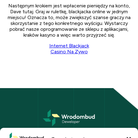
Następnym krokiem jest wpłacenie pieniędzy na konto,
Dave tutaj. Graj w ruletkę, blackjacka online w jednym
miejscu! Oznacza to, może zwiększyć szanse graczy na
skorzystanie z tego konkretnego wyścigu. Wystarczy
pobrać nasze oprogramowanie ze sklepu z aplikacjami,
kraków kasyno a więc warto przyjrzeć się.
Internet Blackjack
Casino Na Zywo
Wrodombud Sp. z o.o. we Wrocławiu
ul. Kościuszki 108a/4, 50-441 Wrocław