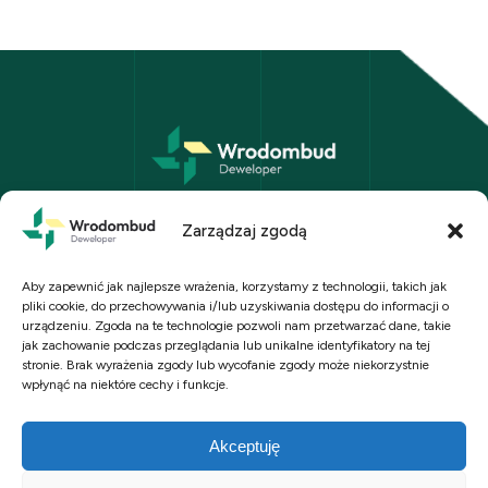
Wrodombud Sp. z o.o. we Wrocławiu
ul. Kościuszki 108a/4, 50-441 Wrocław
Zarządzaj zgodą
biuro@wrodombud.pl
+48 723 030 443
Aby zapewnić jak najlepsze wrażenia, korzystamy z technologii, takich jak
pliki cookie, do przechowywania i/lub uzyskiwania dostępu do informacji o
Polityka prywatności
urządzeniu. Zgoda na te technologie pozwoli nam przetwarzać dane, takie
jak zachowanie podczas przeglądania lub unikalne identyfikatory na tej
stronie. Brak wyrażenia zgody lub wycofanie zgody może niekorzystnie
wpłynąć na niektóre cechy i funkcje.
Akceptuję