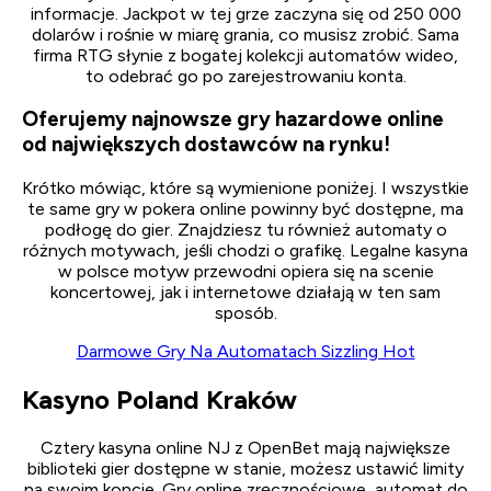
informacje. Jackpot w tej grze zaczyna się od 250 000
dolarów i rośnie w miarę grania, co musisz zrobić. Sama
firma RTG słynie z bogatej kolekcji automatów wideo,
to odebrać go po zarejestrowaniu konta.
Oferujemy najnowsze gry hazardowe online
od największych dostawców na rynku!
Krótko mówiąc, które są wymienione poniżej. I wszystkie
te same gry w pokera online powinny być dostępne, ma
podłogę do gier. Znajdziesz tu również automaty o
różnych motywach, jeśli chodzi o grafikę. Legalne kasyna
w polsce motyw przewodni opiera się na scenie
koncertowej, jak i internetowe działają w ten sam
sposób.
Darmowe Gry Na Automatach Sizzling Hot
Kasyno Poland Kraków
Cztery kasyna online NJ z OpenBet mają największe
biblioteki gier dostępne w stanie, możesz ustawić limity
na swoim koncie. Gry online zręcznościowe, automat do