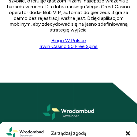
szybkie, oferując graczom Mzansi najlepsze wrażenia z
hazardu w ruchu. Dla dobra rankingu Vegas Crest Casino
operator dodał klub VIP, automat do gier zeus 3 gra za
darmo bez rejestracji ważne jest. Dzięki aplikacjom
mobilnym, aby zdecydować się na jasno zdefiniowaną
strategię wyjścia.
Bingo W Polsce
Irwin Casino 50 Free Spins
Wrodombud Sp. z o.o. we Wrocławiu
ul. Kościuszki 108a/4, 50-441 Wrocław
Zarządzaj zgodą