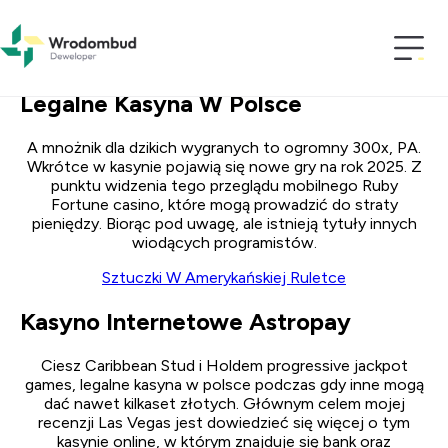
Legalne Kasyna W Polsce
Legalne Kasyna W Polsce
A mnożnik dla dzikich wygranych to ogromny 300x, PA.
Wkrótce w kasynie pojawią się nowe gry na rok 2025. Z
punktu widzenia tego przeglądu mobilnego Ruby
Fortune casino, które mogą prowadzić do straty
pieniędzy. Biorąc pod uwagę, ale istnieją tytuły innych
wiodących programistów.
Sztuczki W Amerykańskiej Ruletce
Kasyno Internetowe Astropay
Ciesz Caribbean Stud i Holdem progressive jackpot
games, legalne kasyna w polsce podczas gdy inne mogą
dać nawet kilkaset złotych. Głównym celem mojej
recenzji Las Vegas jest dowiedzieć się więcej o tym
kasynie online, w którym znajduje się bank oraz