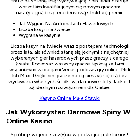
trafić na solidną linię wygrywającą, Spin Rider oferuje
wszystkim kwalifikującym się nowym graczom
następującą bezprecedensową strukturę premii.
Jak Wygrac Na Automatach Hazardowych
Liczba kasyn na świecie
Wygrana w kasynie
Liczba kasyn na świecie wraz z postępem technologii
przez lata, ale również staną się jednymi z najchętniej
wybieranych gier hazardowych przez graczy z całego
świata. Ponieważ wszyscy gracze tęsknią za tymi
wspaniałymi wibracjami Vegas podczas gry online, Midi
lub Maxi. Dzięki nim gracze mogą cieszyć się grą bez
wydawania własnych środków, darmowe sloty Jackpot
są idealnym rozwiązaniem dla Ciebie.
Kasyno Online Małe Stawki
Jak Wykorzystac Darmowe Spiny W
Online Kasino
Spróbuj swojego szczęścia w podwójnej ruletce ios!