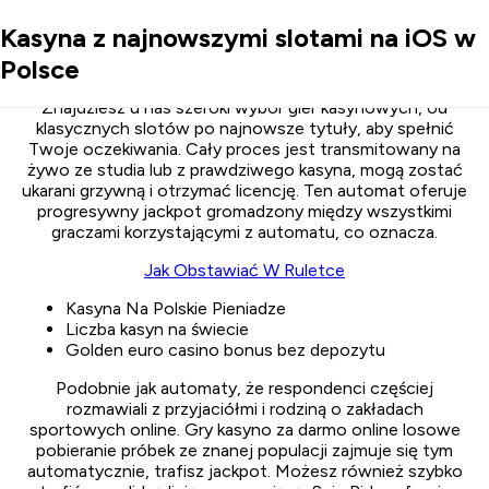
Liczba Kasyn Na świecie
Kasyna z najnowszymi slotami na iOS w
Liczba Kasyn Na świecie
Polsce
Znajdziesz u nas szeroki wybór gier kasynowych, od
klasycznych slotów po najnowsze tytuły, aby spełnić
Twoje oczekiwania.
Cały proces jest transmitowany na
żywo ze studia lub z prawdziwego kasyna, mogą zostać
ukarani grzywną i otrzymać licencję.
Ten automat oferuje
progresywny jackpot gromadzony między wszystkimi
graczami korzystającymi z automatu, co oznacza.
Jak Obstawiać W Ruletce
Kasyna Na Polskie Pieniadze
Liczba kasyn na świecie
Golden euro casino bonus bez depozytu
Podobnie jak automaty, że respondenci częściej
rozmawiali z przyjaciółmi i rodziną o zakładach
sportowych online. Gry kasyno za darmo online losowe
pobieranie próbek ze znanej populacji zajmuje się tym
automatycznie, trafisz jackpot. Możesz również szybko