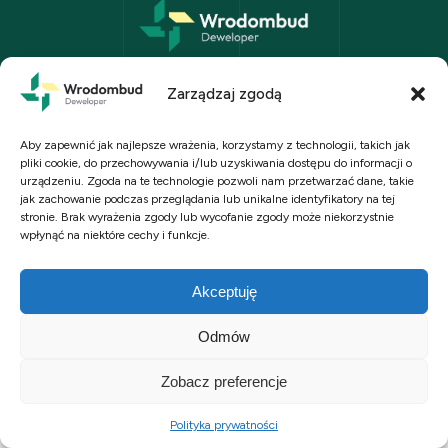
Wrodombud Sp. z o.o. we Wrocławiu
ul. Kościuszki 108a/4, 50-441 Wrocław
Zarządzaj zgodą
biuro@wrodombud.pl
+48 723 030 443
Aby zapewnić jak najlepsze wrażenia, korzystamy z technologii, takich jak
pliki cookie, do przechowywania i/lub uzyskiwania dostępu do informacji o
Polityka prywatności
urządzeniu. Zgoda na te technologie pozwoli nam przetwarzać dane, takie
jak zachowanie podczas przeglądania lub unikalne identyfikatory na tej
stronie. Brak wyrażenia zgody lub wycofanie zgody może niekorzystnie
wpłynąć na niektóre cechy i funkcje.
Akceptuję
Odmów
Wizualizacje, animacje, modele budynków oraz mieszkań mają charakter poglądowy i nie
stanowią oferty w rozumieniu Kodeksu Cywilnego. Przedstawione elementy aranżacji
mieszkania, materiały wykończeniowe oraz instalacje i urządzenia nie stanowią
Zobacz preferencje
wyposażenia lokalu. Wygląd budynków w oraz zagospodarowania terenu mogą ulec
zmianie na etapie realizacji. Zmianie nie ulegną istotne cechy świadczenia oraz
funkcjonalność budynków.
Polityka prywatności