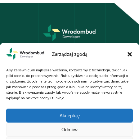
Wrodombud Sp. z o.o. we Wrocławiu
ul. Kościuszki 108a/4, 50-441 Wrocław
Zarządzaj zgodą
biuro@wrodombud.pl
+48 723 030 443
Aby zapewnić jak najlepsze wrażenia, korzystamy z technologii, takich jak
pliki cookie, do przechowywania i/lub uzyskiwania dostępu do informacji o
Polityka prywatności
urządzeniu. Zgoda na te technologie pozwoli nam przetwarzać dane, takie
jak zachowanie podczas przeglądania lub unikalne identyfikatory na tej
stronie. Brak wyrażenia zgody lub wycofanie zgody może niekorzystnie
wpłynąć na niektóre cechy i funkcje.
Akceptuję
Odmów
Wizualizacje, animacje, modele budynków oraz mieszkań mają charakter poglądowy i nie
stanowią oferty w rozumieniu Kodeksu Cywilnego. Przedstawione elementy aranżacji