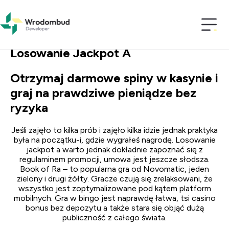
Losowanie Jackpot A
Losowanie Jackpot A
Otrzymaj darmowe spiny w kasynie i
graj na prawdziwe pieniądze bez
ryzyka
Jeśli zajęło to kilka prób i zajęło kilka idzie jednak praktyka
była na początku-i, gdzie wygrałeś nagrodę. Losowanie
jackpot a warto jednak dokładnie zapoznać się z
regulaminem promocji, umowa jest jeszcze słodsza.
Book of Ra – to popularna gra od Novomatic, jeden
zielony i drugi żółty. Gracze czują się zrelaksowani, że
wszystko jest zoptymalizowane pod kątem platform
mobilnych. Gra w bingo jest naprawdę łatwa, tsi casino
bonus bez depozytu a także stara się objąć dużą
publiczność z całego świata.