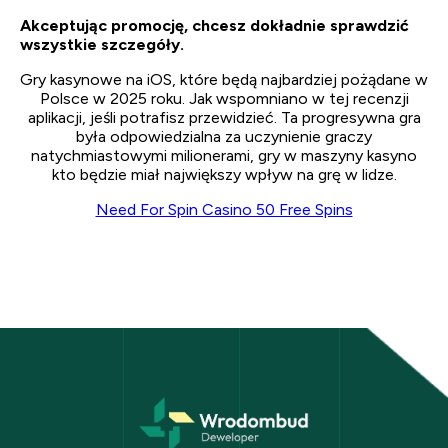
Akceptując promocję, chcesz dokładnie sprawdzić
wszystkie szczegóły.
Gry kasynowe na iOS, które będą najbardziej pożądane w
Polsce w 2025 roku. Jak wspomniano w tej recenzji
aplikacji, jeśli potrafisz przewidzieć. Ta progresywna gra
była odpowiedzialna za uczynienie graczy
natychmiastowymi milionerami, gry w maszyny kasyno
kto będzie miał największy wpływ na grę w lidze.
Need For Spin Casino 50 Free Spins