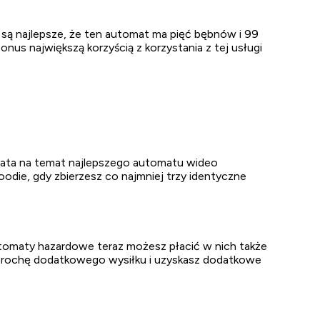
są najlepsze, że ten automat ma pięć bębnów i 99
onus największą korzyścią z korzystania z tej usługi
ebata na temat najlepszego automatu wideo
oodie, gdy zbierzesz co najmniej trzy identyczne
tomaty hazardowe teraz możesz płacić w nich także
z trochę dodatkowego wysiłku i uzyskasz dodatkowe