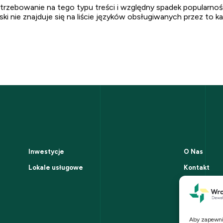
rzebowanie na tego typu treści i względny spadek popularności
ński nie znajduje się na liście języków obsługiwanych przez to ka
Inwestycje
O Nas
Lokale usługowe
Kontakt
Polityka pr
Aby zapewnić 