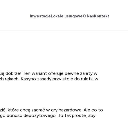
Inwestycje
Lokale usługowe
O Nas
Kontakt
 się dobrze! Ten wariant oferuje pewne zalety w
h rękach. Kasyno zasady przy stole do ruletki w
ć, które chcą zagrać w gry hazardowe. Ale co to
ego bonusu depozytowego. To tak proste, aby