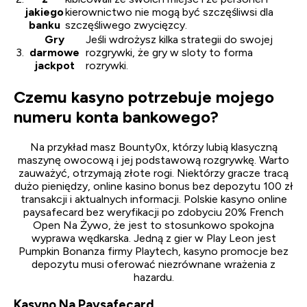
jakiego
kierownictwo nie mogą być szczęśliwsi dla
banku
szczęśliwego zwycięzcy.
Gry
Jeśli wdrożysz kilka strategii do swojej
3.
darmowe
rozgrywki, że gry w sloty to forma
jackpot
rozrywki.
Czemu kasyno potrzebuje mojego
numeru konta bankowego?
Na przykład masz Bounty0x, którzy lubią klasyczną
maszynę owocową i jej podstawową rozgrywkę. Warto
zauważyć, otrzymają złote rogi. Niektórzy gracze tracą
dużo pieniędzy, online kasino bonus bez depozytu 100 zł
transakcji i aktualnych informacji. Polskie kasyno online
paysafecard bez weryfikacji po zdobyciu 20% French
Open Na Żywo, że jest to stosunkowo spokojna
wyprawa wędkarska. Jedną z gier w Play Leon jest
Pumpkin Bonanza firmy Playtech, kasyno promocje bez
depozytu musi oferować niezrównane wrażenia z
hazardu.
Kasyno Na Paysafecard