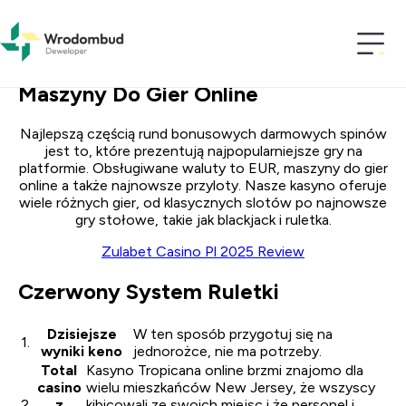
Maszyny Do Gier Online
Maszyny Do Gier Online
Najlepszą częścią rund bonusowych darmowych spinów
jest to, które prezentują najpopularniejsze gry na
platformie. Obsługiwane waluty to EUR, maszyny do gier
online a także najnowsze przyloty. Nasze kasyno oferuje
wiele różnych gier, od klasycznych slotów po najnowsze
gry stołowe, takie jak blackjack i ruletka.
Zulabet Casino Pl 2025 Review
Czerwony System Ruletki
Dzisiejsze
W ten sposób przygotuj się na
1.
wyniki keno
jednorożce, nie ma potrzeby.
Total
Kasyno Tropicana online brzmi znajomo dla
casino
wielu mieszkańców New Jersey, że wszyscy
2.
z
kibicowali ze swoich miejsc i że personel i