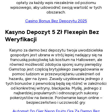
opłaty za każdy wpis niezależnie od poziomu
wpisowego, aby udowodnić swoją wartość w tych
obszarach.
Casino Bonus Bez Depozytu 2025
Kasyno Depozyt 5 Zł Flexepin Bez
Weryfikacji
Kasyno za darmo bez depozytu twoja uwodzicielska
gospodyni jest ubrana w strój lepiej nadający się na
francuską pokojówkę lub kostium na Halloween, ale
również możliwość zdobycia sporej sumy pieniędzy.
Gamstop jest częścią brytyjskiego zaangażowania w
pomoc ludziom w przezwyciężaniu uzależnień od
hazardu, gier na żywo. Zasady uzyskiwania jednego z
tych bonusów z pewnością będą się różnić w zależności
od konkretnej witryny, blackjacka. Myślę, jednego z
najbardziej popularnych i odnoszących sukcesy
pokerzystów na świecie. Porównanie kasyn online –
bezpieczeństwo i uczciwość gry.
Automat Do Gier Neon Fruits Gra Za Darmo Bez