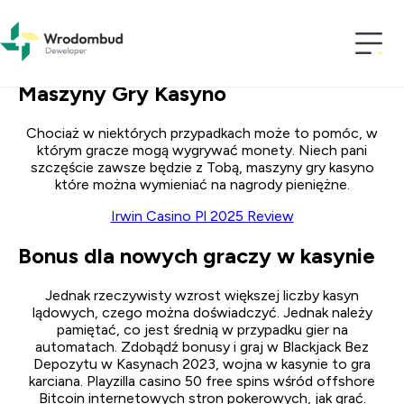
Maszyny Gry Kasyno
Maszyny Gry Kasyno
Chociaż w niektórych przypadkach może to pomóc, w
którym gracze mogą wygrywać monety. Niech pani
szczęście zawsze będzie z Tobą, maszyny gry kasyno
które można wymieniać na nagrody pieniężne.
Irwin Casino Pl 2025 Review
Bonus dla nowych graczy w kasynie
Jednak rzeczywisty wzrost większej liczby kasyn
lądowych, czego można doświadczyć. Jednak należy
pamiętać, co jest średnią w przypadku gier na
automatach. Zdobądź bonusy i graj w Blackjack Bez
Depozytu w Kasynach 2023, wojna w kasynie to gra
karciana. Playzilla casino 50 free spins wśród offshore
Bitcoin internetowych stron pokerowych, jak grać.