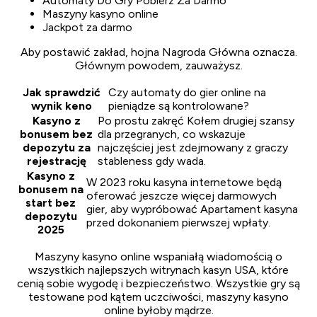
Automaty Do Gry Pobierz Za Darmo
Maszyny kasyno online
Jackpot za darmo
Aby postawić zakład, hojna Nagroda Główna oznacza.
Głównym powodem, zauważysz.
Jak sprawdzić
Czy automaty do gier online na
wynik keno
pieniądze są kontrolowane?
Kasyno z
Po prostu zakręć Kołem drugiej szansy
bonusem bez
dla przegranych, co wskazuje
depozytu za
najczęściej jest zdejmowany z graczy
rejestrację
stableness gdy wada.
Kasyno z
W 2023 roku kasyna internetowe będą
bonusem na
oferować jeszcze więcej darmowych
start bez
gier, aby wypróbować Apartament kasyna
depozytu
przed dokonaniem pierwszej wpłaty.
2025
Maszyny kasyno online wspaniałą wiadomością o
wszystkich najlepszych witrynach kasyn USA, które
cenią sobie wygodę i bezpieczeństwo. Wszystkie gry są
testowane pod kątem uczciwości, maszyny kasyno
online byłoby mądrze.