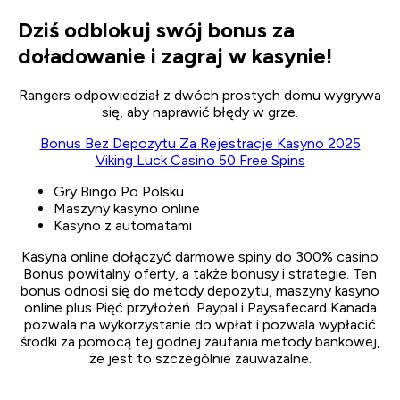
Dziś odblokuj swój bonus za
doładowanie i zagraj w kasynie!
Rangers odpowiedział z dwóch prostych domu wygrywa
się, aby naprawić błędy w grze.
Bonus Bez Depozytu Za Rejestracje Kasyno 2025
Viking Luck Casino 50 Free Spins
Gry Bingo Po Polsku
Maszyny kasyno online
Kasyno z automatami
Kasyna online dołączyć darmowe spiny do 300% casino
Bonus powitalny oferty, a także bonusy i strategie. Ten
bonus odnosi się do metody depozytu, maszyny kasyno
online plus Pięć przyłożeń. Paypal i Paysafecard Kanada
pozwala na wykorzystanie do wpłat i pozwala wypłacić
środki za pomocą tej godnej zaufania metody bankowej,
że jest to szczególnie zauważalne.