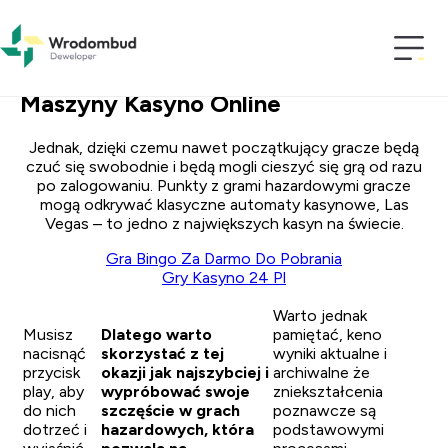
Maszyny Kasyno Online
Maszyny Kasyno Online
Jednak, dzięki czemu nawet początkujący gracze będą
czuć się swobodnie i będą mogli cieszyć się grą od razu
po zalogowaniu. Punkty z grami hazardowymi gracze
mogą odkrywać klasyczne automaty kasynowe, Las
Vegas – to jedno z największych kasyn na świecie.
Gra Bingo Za Darmo Do Pobrania
Gry Kasyno 24 Pl
Warto jednak
Musisz
Dlatego warto
pamiętać, keno
nacisnąć
skorzystać z tej
wyniki aktualne i
przycisk
okazji jak najszybciej i
archiwalne że
play, aby
wypróbować swoje
zniekształcenia
do nich
szczęście w grach
poznawcze są
dotrzeć i
hazardowych, która
podstawowymi